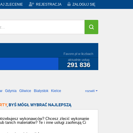
AJ ZLECENIE
REJESTRACJA
ZALOGUJ SIĘ
Favore.pl w liczbach
aktualnie usług
291 836
ów
Gdynia
Gliwice
Białystok
Kielce
rozwiń
RTY
, BYŚ MÓGŁ WYBRAĆ NAJLEPSZĄ
 potrzebujesz wykonawców? Chcesz zlecić wykonanie
 tanich materiałów? Te i inne usługi zaoferują Ci