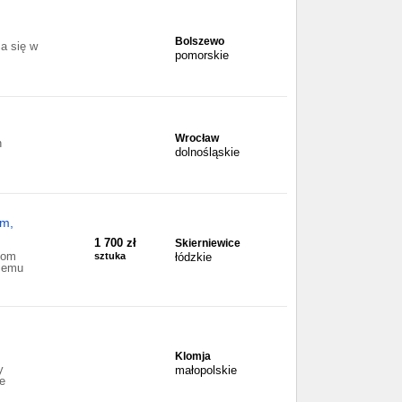
Bolszewo
ca się w
pomorskie
Wrocław
h
dolnośląskie
om,
1 700 zł
Skierniewice
dom
sztuka
łódzkie
czemu
Klomja
y
małopolskie
e