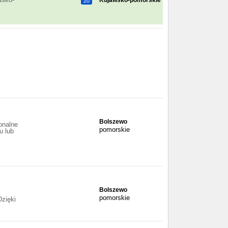
Kujawsko-pomorskie
20
Bolszewo
onalne
pomorskie
u lub
Bolszewo
pomorskie
zięki