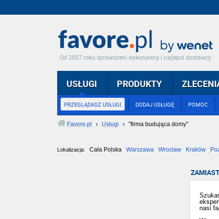
Od 2007 roku sprawdzeni wykonawcy i najlepsi dostawcy
USŁUGI
PRODUKTY
ZLECENI
PRZEGLĄDASZ USŁUGI
DODAJ USŁUGĘ
POMOC
Favore.pl
›
Usługi
›
"firma budująca domy"
Cała Polska
Warszawa
Wrocław
Kraków
Po
Lokalizacja:
Częstochowa
Toruń
Olsztyn
Sosnowiec
Opole
Tarnów
ZAMIAST
Szukas
eksper
nasi f