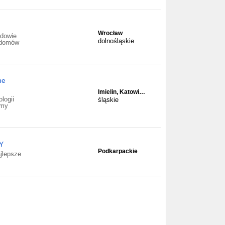
Wrocław
udowie
dolnośląskie
ę domów
ne
Imielin, Katowi…
logii
śląskie
amy
Y
Podkarpackie
jlepsze