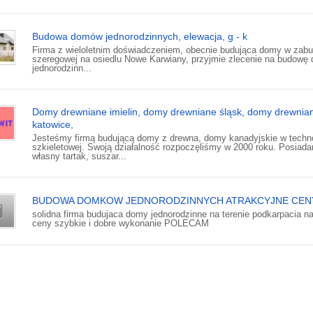
Budowa domów jednorodzinnych, elewacja, g - k
Firma z wieloletnim doświadczeniem, obecnie budująca domy w zab
szeregowej na osiedlu Nowe Karwiany, przyjmie zlecenie na budow
jednorodzinn...
Domy drewniane imielin, domy drewniane śląsk, domy drewnia
katowice,
Jesteśmy firmą budującą domy z drewna, domy kanadyjskie w techno
szkieletowej. Swoją działalność rozpoczęliśmy w 2000 roku. Posiad
własny tartak, suszar...
BUDOWA DOMKOW JEDNORODZINNYCH ATRAKCYJNE CEN
solidna firma budujaca domy jednorodzinne na terenie podkarpacia na
ceny szybkie i dobre wykonanie POLECAM