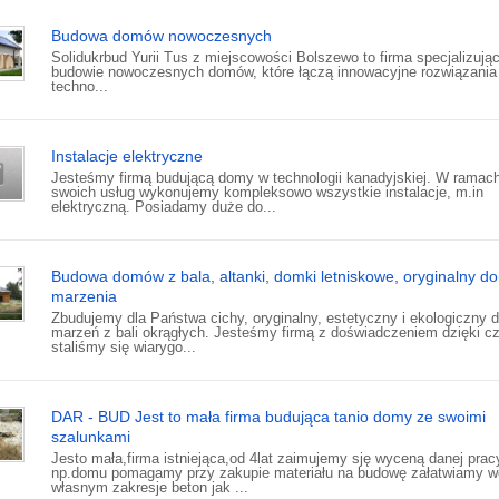
Budowa domów nowoczesnych
Solidukrbud Yurii Tus z miejscowości Bolszewo to firma specjalizują
budowie nowoczesnych domów, które łączą innowacyjne rozwiązania
techno...
Instalacje elektryczne
Jesteśmy firmą budującą domy w technologii kanadyjskiej. W ramac
swoich usług wykonujemy kompleksowo wszystkie instalacje, m.in
elektryczną. Posiadamy duże do...
Budowa domów z bala, altanki, domki letniskowe, oryginalny d
marzenia
Zbudujemy dla Państwa cichy, oryginalny, estetyczny i ekologiczny 
marzeń z bali okrągłych. Jesteśmy firmą z doświadczeniem dzięki 
staliśmy się wiarygo...
DAR - BUD Jest to mała firma budująca tanio domy ze swoimi
szalunkami
Jesto mała,firma istniejąca,od 4lat zaimujemy sję wyceną danej prac
np.domu pomagamy przy zakupie materiału na budowę załatwiamy w
własnym zakresje beton jak ...