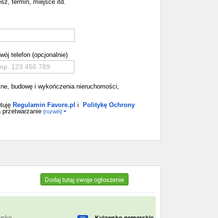
sz, termin, miejsce itd.
wój telefon (opcjonalnie)
emne, budowę i wykończenia nieruchomości,
tuję
Regulamin Favore.pl
i
Politykę Ochrony
 przetwarzanie
[rozwiń]
Dodaj tutaj swoje ogłoszenie
h
wsko-