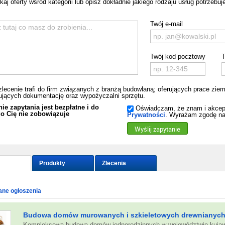
aj oferty wsród kategorii lub opisz dokładnie jakiego rodzaju usług potrzebuje
Twój e-mail
Twój kod pocztowy
T
zlecenie trafi do firm związanych z branżą budowlaną; oferujących prace zi
jących dokumentację oraz wypożyczalni sprzętu.
ie zapytania jest bezpłatne i do
Oświadczam, że znam i akcep
o Cię nie zobowiązuje
Prywatności
. Wyrażam zgodę na
Wyślij zapytanie
Produkty
Zlecenia
ne ogłoszenia
Budowa domów murowanych i szkieletowych drewnianyc
Kompleksowa budowa domów jednorodzinnych w województwie kuja