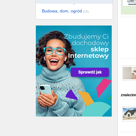
Budowa, dom, ogród
(13)
znalezio