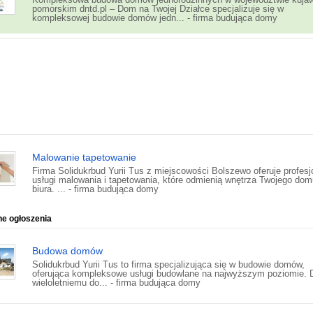
pomorskim dntd.pl – Dom na Twojej Działce specjalizuje się w
kompleksowej budowie domów jedn... - firma budująca domy
Malowanie tapetowanie
Firma Solidukrbud Yurii Tus z miejscowości Bolszewo oferuje profesj
usługi malowania i tapetowania, które odmienią wnętrza Twojego dom
biura. ... - firma budująca domy
ne ogłoszenia
Budowa domów
Solidukrbud Yurii Tus to firma specjalizująca się w budowie domów,
oferująca kompleksowe usługi budowlane na najwyższym poziomie. D
wieloletniemu do... - firma budująca domy