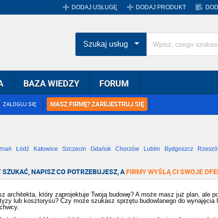
DODAJ USŁUGĘ
DODAJ PRODUKT
DOD
Szukaj usług
A
BAZA WIEDZY
FORUM
MASZ FIRMĘ? ZAREJESTRUJ SIĘ
ZALOGUJ SIĘ
znań
Łódź
Katowice
Szczecin
Gdańsk
Chorzów
Lublin
Bydgoszcz
Rzesz
Radom
Bytom
Tychy
 SZUKAĆ, NAPISZ CO POTRZEBUJESZ, A
FIRMY WYŚLĄ CI SWOJE OFE
z architekta, który zaprojektuje Twoją budowę? A może masz już plan, ale
tyzy lub kosztorysu? Czy może szukasz sprzętu budowlanego do wynajęcia lub
achwcy.