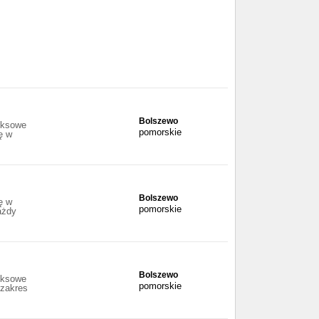
Bolszewo
eksowe
pomorskie
ę w
Bolszewo
ę w
pomorskie
ażdy
Bolszewo
eksowe
pomorskie
 zakres