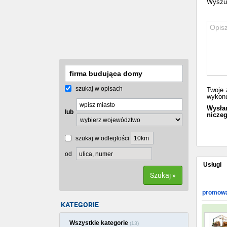
Wyszuk
szukaj w opisach
Twoje 
wykonu
Wysłan
lub
niczeg
szukaj w odległości
od
Usługi
Szukaj »
promowa
KATEGORIE
Wszystkie kategorie
(13)