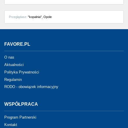
Częstochowa
Toruń
Przeglądasz:
"kopalnia", Opole
Olsztyn
Sosnowiec
FAVORE.PL
Opole
O nas
Aktualności
Tarnów
Polityka Prywatności
Regulamin
Radom
RODO - obowiązek informacyjny
Bytom
WSPÓŁPRACA
Tychy
Program Partnerski
Kontakt