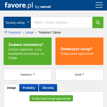
Cała Polska
wszystkie w całym kraju
Szukaj usług
Favore.pl
›
Usługi
›
"kopalnia", Opole
Warszawa
Szukasz wykonawcy?
Świadczysz usługi?
Zostaw zapytanie, a my
Wrocław
bezpłatnie poszukamy za
Dodaj swoje ogłoszenie!
Ciebie
Kraków
Poznań
Kategoria
Opole
Łódź
Usługi
Produkty
Zlecenia
Katowice
Dodaj tutaj swoje ogłoszenie
Szczecin