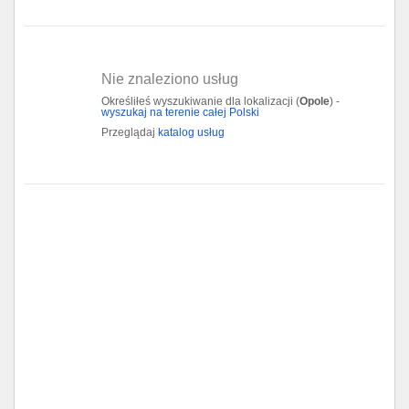
Gdańsk
Chorzów
Nie znaleziono usług
Określiłeś wyszukiwanie dla lokalizacji (
Opole
) -
wyszukaj na terenie całej Polski
Lublin
Przeglądaj
katalog usług
Bydgoszcz
Rzeszów
Gdynia
Gliwice
Białystok
Kielce