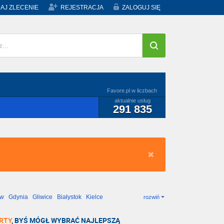
AJ ZLECENIE
REJESTRACJA
ZALOGUJ SIĘ
Favore.pl w liczbach
aktualnie usług
291 835
ów
Gdynia
Gliwice
Białystok
Kielce
rozwiń
RTY
, BYŚ MÓGŁ WYBRAĆ NAJLEPSZĄ