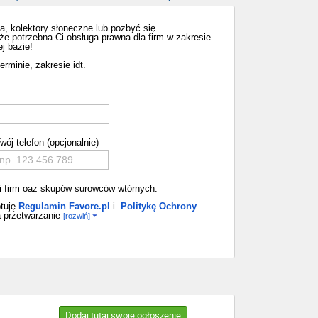
, kolektory słoneczne lub pozbyć się
że potrzebna Ci obsługa prawna dla firm w zakresie
j bazie!
rminie, zakresie idt.
wój telefon (opcjonalnie)
 i firm oaz skupów surowców wtórnych.
tuję
Regulamin Favore.pl
i
Politykę Ochrony
 przetwarzanie
[rozwiń]
Dodaj tutaj swoje ogłoszenie