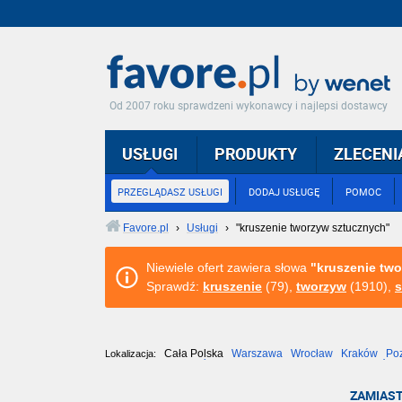
Od 2007 roku sprawdzeni wykonawcy i najlepsi dostawcy
USŁUGI
PRODUKTY
ZLECENI
PRZEGLĄDASZ USŁUGI
DODAJ USŁUGĘ
POMOC
Favore.pl
›
Usługi
›
"kruszenie tworzyw sztucznych"
Niewiele ofert zawiera słowa
"kruszenie tw
Sprawdź:
kruszenie
(79),
tworzyw
(1910),
s
Cała Polska
Warszawa
Wrocław
Kraków
Po
Lokalizacja:
Częstochowa
Toruń
Olsztyn
Sosnowiec
Opole
Tarnów
ZAMIAST