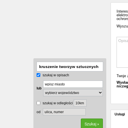
Intere
elektr
ochron
Wyszuk
szukaj w opisach
Twoje 
Wysłan
niczeg
lub
szukaj w odległości
od
Usługi
Szukaj »