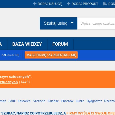
DODAJ USŁUGĘ
DODAJ PRODUKT
DOD
Szukaj usług
A
BAZA WIEDZY
FORUM
MASZ FIRMĘ? ZAREJESTRUJ SIĘ
ZALOGUJ SIĘ
orzyw sztucznych"
.
ztucznych
(1449)
znań
Łódź
Katowice
Szczecin
Gdańsk
Chorzów
Lublin
Bydgoszcz
Rzesz
Radom
Bytom
Tychy
 SZUKAĆ, NAPISZ CO POTRZEBUJESZ, A
FIRMY WYŚLĄ CI SWOJE OFE