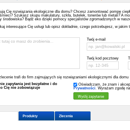
sują Cię rozwiązania ekologiczne dla domu? Chcesz zamontować pompę ciepła
ośmieci? Szukasz skupu makulatury, szkła, butelek, tonerów lub metali? A mo
y środowiska? Bądź eko dzięki pomocy specjalistów zgromadzonych w nasze
aj interesujące Cię usługi lub opisz dokładnie, czego potrzebujesz, w jakim te
Twój e-mail
Twój kod pocztowy
T
zlecenie trafi do firm zajmujących się rozwiązaniami ekologicznymi dla domu
ie zapytania jest bezpłatne i do
Oświadczam, że znam i akcep
o Cię nie zobowiązuje
Prywatności
. Wyrażam zgodę na
Wyślij zapytanie
Produkty
Zlecenia