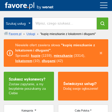
Cała Polska
wszystkie w całym kraju
Szukaj usług
Favore.pl
›
Usługi
›
"kupię mieszkanie z lokatorem i długami"
Warszawa
Niewiele ofert zawiera słowa
"kupię mieszkanie z
lokatorem i długami"
.
Wrocław
Sprawdź:
kupię
(1159),
mieszkanie
(3314),
lokatorem
(10),
długami
(42)
Kraków
Poznań
Szukasz wykonawcy?
Świadczysz usługi?
Zostaw zapytanie, a my
Łódź
bezpłatnie poszukamy za
Dodaj swoje ogłoszenie!
Ciebie
Katowice
Szczecin
Kategoria
Cała Polska