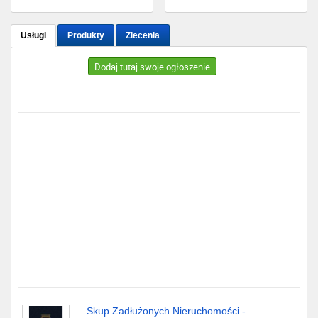
Gdańsk
Usługi
Produkty
Zlecenia
Chorzów
Dodaj tutaj swoje ogłoszenie
Lublin
Bydgoszcz
Rzeszów
Gdynia
Gliwice
Białystok
Kielce
Skup Zadłużonych Nieruchomości -