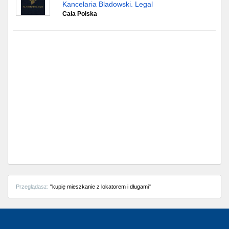
Częstochowa
Kancelaria Bladowski. Legal
Cała Polska
Toruń
Olsztyn
Sosnowiec
Opole
Tarnów
Radom
Bytom
Przeglądasz:
"kupię mieszkanie z lokatorem i długami"
Tychy