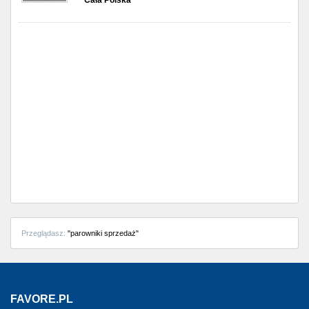
Cała Polska
Przeglądasz:
"parowniki sprzedaż"
FAVORE.PL