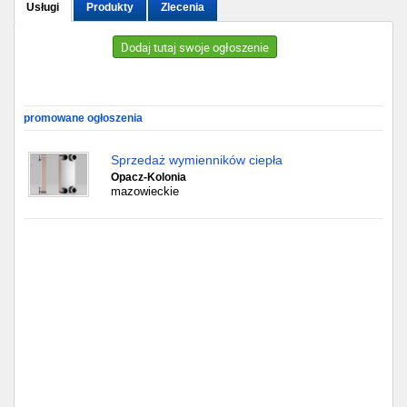
Usługi
Produkty
Zlecenia
Gdańsk
Dodaj tutaj swoje ogłoszenie
Chorzów
Lublin
promowane ogłoszenia
Bydgoszcz
Sprzedaż wymienników ciepła
Opacz-Kolonia
mazowieckie
Rzeszów
Gdynia
Gliwice
Białystok
Kielce