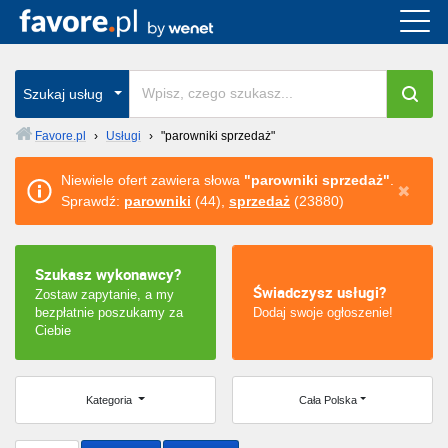
Cała Polska
wszystkie w całym kraju
Szukaj usług
Favore.pl
›
Usługi
›
"parowniki sprzedaż"
Warszawa
Niewiele ofert zawiera słowa
"parowniki sprzedaż"
.
Sprawdź:
parowniki
(44),
sprzedaż
(23880)
Wrocław
Kraków
Szukasz wykonawcy?
Świadczysz usługi?
Zostaw zapytanie, a my
Poznań
bezpłatnie poszukamy za
Dodaj swoje ogłoszenie!
Ciebie
Łódź
Katowice
Kategoria
Cała Polska
Szczecin