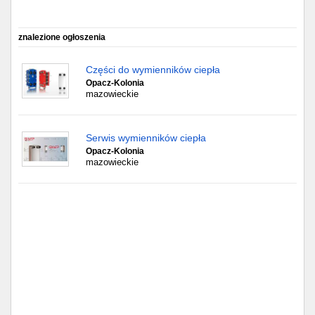
Częstochowa
Toruń
znalezione ogłoszenia
Olsztyn
Części do wymienników ciepła
Opacz-Kolonia
mazowieckie
Sosnowiec
Opole
Serwis wymienników ciepła
Opacz-Kolonia
mazowieckie
Tarnów
Radom
Bytom
Tychy