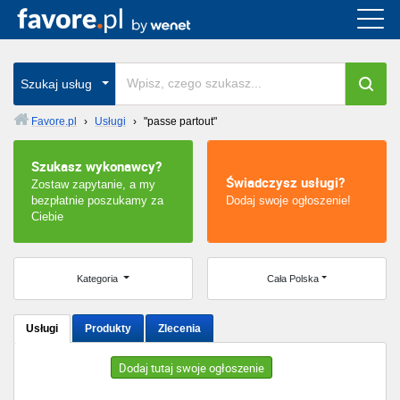
Cała Polska
wszystkie w całym kraju
Szukaj usług
Favore.pl
›
Usługi
›
"passe partout"
Warszawa
Szukasz wykonawcy?
Świadczysz usługi?
Zostaw zapytanie, a my
Wrocław
bezpłatnie poszukamy za
Dodaj swoje ogłoszenie!
Ciebie
Kraków
Poznań
Kategoria
Cała Polska
Łódź
Usługi
Produkty
Zlecenia
Katowice
Dodaj tutaj swoje ogłoszenie
Szczecin