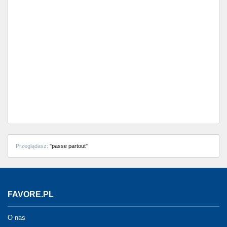
Przeglądasz:
"passe partout"
FAVORE.PL
O nas