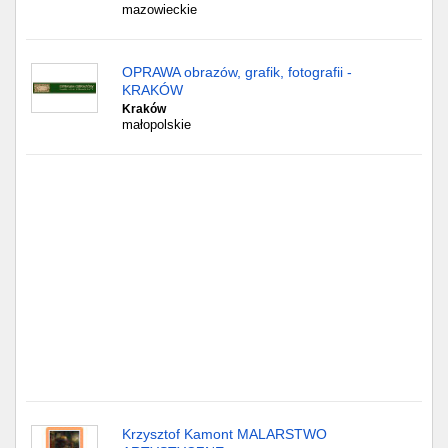
Częstochowa
mazowieckie
Toruń
OPRAWA obrazów, grafik, fotografii -
KRAKÓW
Olsztyn
Kraków
małopolskie
Sosnowiec
Opole
Tarnów
Radom
Bytom
Tychy
Krzysztof Kamont MALARSTWO