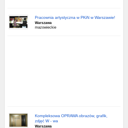
Gdańsk
Pracownia artystyczna w PKiN w Warszawie!
Warszawa
Chorzów
mazowieckie
Lublin
Bydgoszcz
Rzeszów
Gdynia
Gliwice
Białystok
Kompleksowa OPRAWA obrazów, grafik,
Kielce
zdjęć W - wa
Warszawa