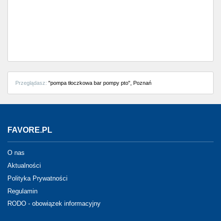
Częstochowa
Toruń
Olsztyn
Sosnowiec
Przeglądasz:
"pompa tłoczkowa bar pompy pto", Poznań
Opole
Tarnów
FAVORE.PL
Radom
O nas
Bytom
Aktualności
Polityka Prywatności
Tychy
Regulamin
RODO - obowiązek informacyjny