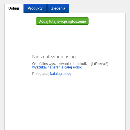
Usługi
Produkty
Zlecenia
Gdańsk
Dodaj tutaj swoje ogłoszenie
Chorzów
Lublin
Bydgoszcz
Nie znaleziono usług
Określiłeś wyszukiwanie dla lokalizacji (
Poznań
) -
Rzeszów
wyszukaj na terenie całej Polski
Przeglądaj
katalog usług
Gdynia
Gliwice
Białystok
Kielce