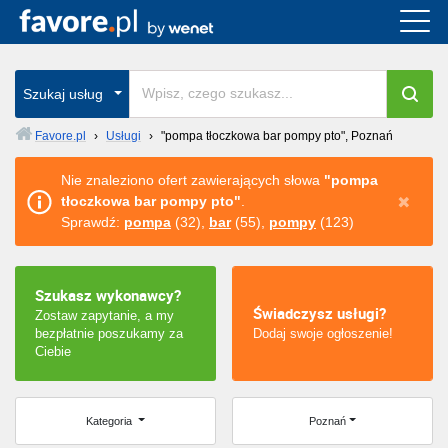
Cała Polska
wszystkie w całym kraju
Szukaj usług
Favore.pl
›
Usługi
›
"pompa tłoczkowa bar pompy pto", Poznań
Warszawa
Nie znaleziono ofert zawierających słowa
"pompa
tłoczkowa bar pompy pto"
.
Wrocław
Sprawdź:
pompa
(32),
bar
(55),
pompy
(123)
Kraków
Szukasz wykonawcy?
Poznań
Świadczysz usługi?
Zostaw zapytanie, a my
bezpłatnie poszukamy za
Dodaj swoje ogłoszenie!
Łódź
Ciebie
Katowice
Kategoria
Poznań
Szczecin