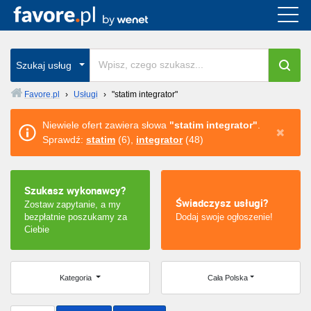
Cała Polska
wszystkie w całym kraju
Szukaj usług
Favore.pl
›
Usługi
›
"statim integrator"
Warszawa
Niewiele ofert zawiera słowa
"statim integrator"
.
Sprawdź:
statim
(6),
integrator
(48)
Wrocław
Kraków
Szukasz wykonawcy?
Świadczysz usługi?
Zostaw zapytanie, a my
Poznań
bezpłatnie poszukamy za
Dodaj swoje ogłoszenie!
Ciebie
Łódź
Katowice
Kategoria
Cała Polska
Szczecin