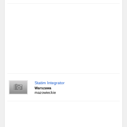
Częstochowa
Toruń
Olsztyn
Sosnowiec
Opole
Tarnów
Radom
Statim Integrator
Warszawa
Bytom
mazowieckie
Tychy