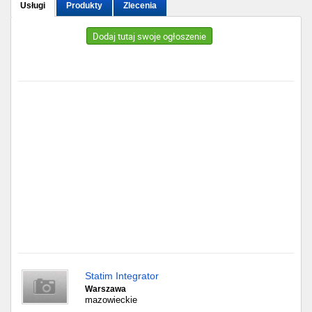
Usługi
Produkty
Zlecenia
Gdańsk
Dodaj tutaj swoje ogłoszenie
Chorzów
Lublin
Bydgoszcz
Rzeszów
Gdynia
Gliwice
Białystok
Statim Integrator
Kielce
Warszawa
mazowieckie