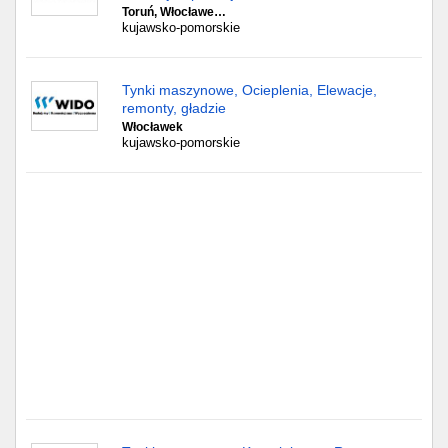
Częstochowa
Toruń, Włocławe…
kujawsko-pomorskie
Toruń
Tynki maszynowe, Ocieplenia, Elewacje,
Olsztyn
remonty, gładzie
Włocławek
Sosnowiec
kujawsko-pomorskie
Opole
Tarnów
Radom
Bytom
Tychy