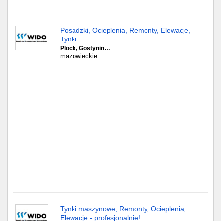
Gdańsk
Posadzki, Ocieplenia, Remonty, Elewacje,
Tynki
Chorzów
Plock, Gostynin…
mazowieckie
Lublin
Bydgoszcz
Rzeszów
Gdynia
Gliwice
Białystok
Kielce
Tynki maszynowe, Remonty, Ocieplenia,
Elewacje - profesjonalnie!