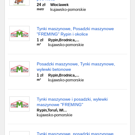
24 zł
Wloclawek
metr
kujawsko-pomorskie
Tynki maszynowe, Posadzki maszynowe
"FREMING" Rypin i okolice
1 zł
Rypin,Brodnica,…
m²
kujawsko-pomorskie
Posadzki maszynowe, Tynki maszynowe,
wylewki betonowe
1 zł
Rypin,Brodnica,…
m²
kujawsko-pomorskie
Tynki maszynowe i posadzki, wylewki
maszynowe "FREMING"
Rypin,Toruń, Wł…
kujawsko-pomorskie
Tynki maszynowe, posadzki maszynowe,