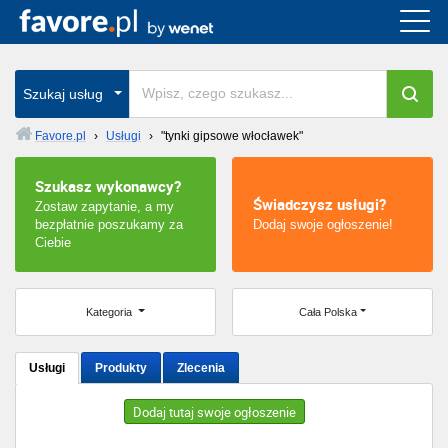
Cała Polska
wszystkie w całym kraju
Szukaj usług
Favore.pl
›
Usługi
›
"tynki gipsowe włocławek"
Warszawa
Szukasz wykonawcy?
Świadczysz usługi?
Zostaw zapytanie, a my
Wrocław
bezpłatnie poszukamy za
Dodaj swoje ogłoszenie!
Ciebie
Kraków
Poznań
Kategoria
Cała Polska
Łódź
Usługi
Produkty
Zlecenia
Katowice
Dodaj tutaj swoje ogłoszenie
Szczecin