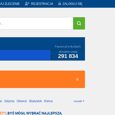
AJ ZLECENIE
REJESTRACJA
ZALOGUJ SIĘ
Favore.pl w liczbach
aktualnie usług
291 834
ów
Gdynia
Gliwice
Białystok
Kielce
rozwiń
RTY
, BYŚ MÓGŁ WYBRAĆ NAJLEPSZĄ