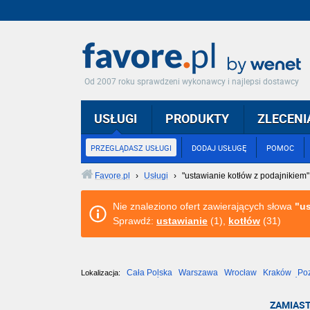
Od 2007 roku sprawdzeni wykonawcy i najlepsi dostawcy
USŁUGI
PRODUKTY
ZLECENI
PRZEGLĄDASZ USŁUGI
DODAJ USŁUGĘ
POMOC
Favore.pl
›
Usługi
›
"ustawianie kotłów z podajnikiem"
Nie znaleziono ofert zawierających słowa
"us
Sprawdź:
ustawianie
(1),
kotłów
(31)
Cała Polska
Warszawa
Wrocław
Kraków
Po
Lokalizacja:
Częstochowa
Toruń
Olsztyn
Sosnowiec
Opole
Tarnów
ZAMIAST