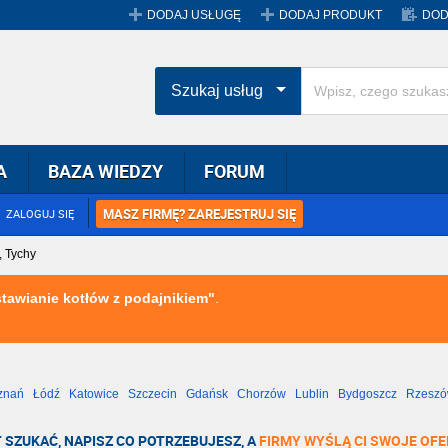
DODAJ USŁUGĘ
DODAJ PRODUKT
DOD
Szukaj usług
A
BAZA WIEDZY
FORUM
MASZ FIRMĘ? ZAREJESTRUJ SIĘ
ZALOGUJ SIĘ
, Tychy
tawianie kotłów z podajnikiem"
.
znań
Łódź
Katowice
Szczecin
Gdańsk
Chorzów
Lublin
Bydgoszcz
Rzesz
Radom
Bytom
Tychy
 SZUKAĆ, NAPISZ CO POTRZEBUJESZ, A
FIRMY WYŚLĄ CI SWOJE OFE