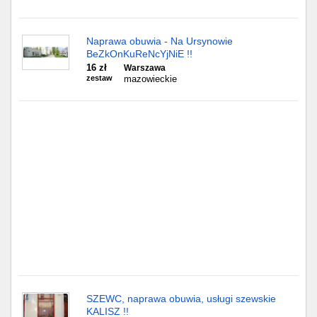
Częstochowa
Toruń
Naprawa obuwia - Na Ursynowie
BeZkOnKuReNcYjNiE !!
Olsztyn
16 zł
Warszawa
zestaw
mazowieckie
Sosnowiec
Opole
Tarnów
Radom
Bytom
Tychy
SZEWC, naprawa obuwia, usługi szewskie
KALISZ !!