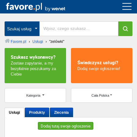
Cała Polska
wszystkie w całym kraju
Szukaj usług
Favore.pl
›
Usługi
›
"zelówki"
Warszawa
Szukasz wykonawcy?
Świadczysz usługi?
Zostaw zapytanie, a my
Wrocław
bezpłatnie poszukamy za
Dodaj swoje ogłoszenie!
Ciebie
Kraków
Poznań
Kategoria
Cała Polska
Łódź
Usługi
Produkty
Zlecenia
Katowice
Dodaj tutaj swoje ogłoszenie
Szczecin