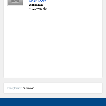
URSYNÓW
Warszawa
mazowieckie
Przeglądasz:
"zelówki"