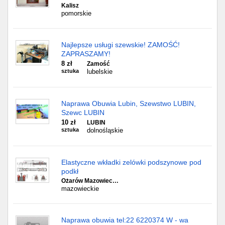
Kalisz
pomorskie
Najlepsze usługi szewskie! ZAMOŚĆ!
ZAPRASZAMY!
8 zł
Zamość
sztuka
lubelskie
Naprawa Obuwia Lubin, Szewstwo LUBIN,
Szewc LUBIN
10 zł
LUBIN
sztuka
dolnośląskie
Elastyczne wkładki zelówki podszynowe pod
podkł
Ożarów Mazowiec…
mazowieckie
Naprawa obuwia tel:22 6220374 W - wa