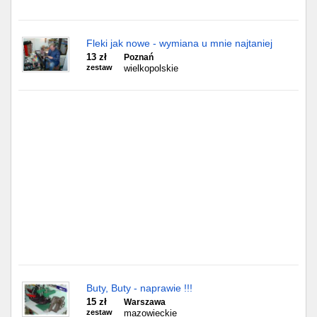
Gdańsk
Fleki jak nowe - wymiana u mnie najtaniej
13 zł
Poznań
Chorzów
zestaw
wielkopolskie
Lublin
Bydgoszcz
Rzeszów
Gdynia
Gliwice
Białystok
Kielce
Buty, Buty - naprawie !!!
15 zł
Warszawa
zestaw
mazowieckie