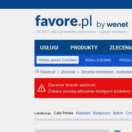
Od 2007 roku sprawdzeni wykonawcy i najlepsi dostawcy
USŁUGI
PRODUKTY
ZLECENI
PRZEGLĄDASZ ZLECENIA
DODAJ ZLECENIE
PRZEGL
Favore.pl
›
Zlecenia
›
Zlecenia remontowo - budowla
Zlecenie straciło ważność.
Zobacz poniżej aktualnie dostępne podobne 
Cała Polska
Białystok
Bydgoszcz
Bytom
Cho
Lokalizacja:
Radom
Rzeszów
Sosnowiec
Szczecin
Tarnów
Toruń
Zlecenia widoczne poniżej skierowane są do wykonawców świadczący
zleceń do wykonawców realizowana jest niezwłocznie po ich opubli