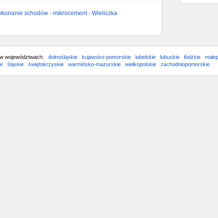
ykonanie schodów - mikrocement - Wieliczka
 w województwach:
dolnośląskie
kujawsko-pomorskie
lubelskie
lubuskie
łódzkie
małop
ie
śląskie
świętokrzyskie
warmińsko-mazurskie
wielkopolskie
zachodniopomorskie