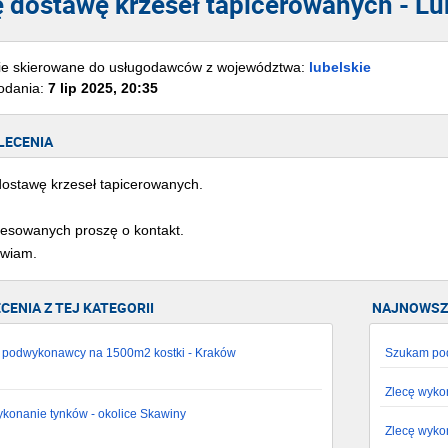
ę dostawę krzeseł tapicerowanych - Lu
ie skierowane do usługodawców z województwa:
lubelskie
odania:
7 lip 2025, 20:35
LECENIA
dostawę krzeseł tapicerowanych.
resowanych proszę o kontakt.
wiam.
ECENIA Z TEJ KATEGORII
NAJNOWSZE
podwykonawcy na 1500m2 kostki - Kraków
Szukam pod
Zlecę wyko
ykonanie tynków - okolice Skawiny
Zlecę wyko