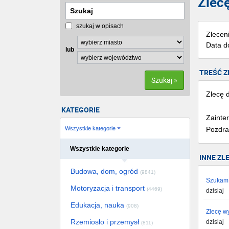
Zlec
szukaj w opisach
Zlecen
Data d
lub
TREŚĆ Z
Szukaj »
Zlecę 
KATEGORIE
Zainte
Wszystkie kategorie
Pozdra
Wszystkie kategorie
INNE ZL
Budowa, dom, ogród
(9841)
Szukam 
Motoryzacja i transport
(4469)
dzisiaj
Edukacja, nauka
(908)
Zlecę w
Rzemiosło i przemysł
dzisiaj
(811)