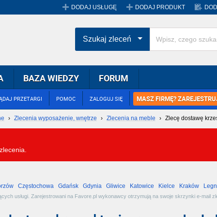
DODAJ USŁUGĘ
DODAJ PRODUKT
DOD
Szukaj zleceń
A
BAZA WIEDZY
FORUM
MASZ FIRMĘ? ZAREJESTRUJ
ĄDAJ PRZETARGI
POMOC
ZALOGUJ SIĘ
ne
›
Zlecenia wyposażenie, wnętrze
›
Zlecenia na meble
›
Zlecę dostawę krzes
zlecenia.
rzów
Częstochowa
Gdańsk
Gdynia
Gliwice
Katowice
Kielce
Kraków
Legn
Warszawa
Wrocław
Zabrze
ch usługi. Zarejestrowani na Favore.pl wykonawcy otrzymują na swoje skrzynki e-mail zlec
kowaniu w serwisie. Aby otrzymywać zlecenia ze swojej branży,
zarejestruj się
i
dodaj usługę