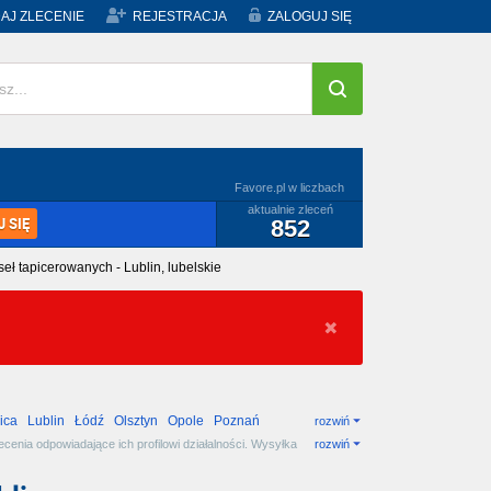
AJ ZLECENIE
REJESTRACJA
ZALOGUJ SIĘ
Favore.pl w liczbach
aktualnie zleceń
 SIĘ
852
eł tapicerowanych - Lublin, lubelskie
ica
Lublin
Łódź
Olsztyn
Opole
Poznań
rozwiń
enia odpowiadające ich profilowi działalności. Wysyłka
rozwiń
do odpowiedniej kategorii.