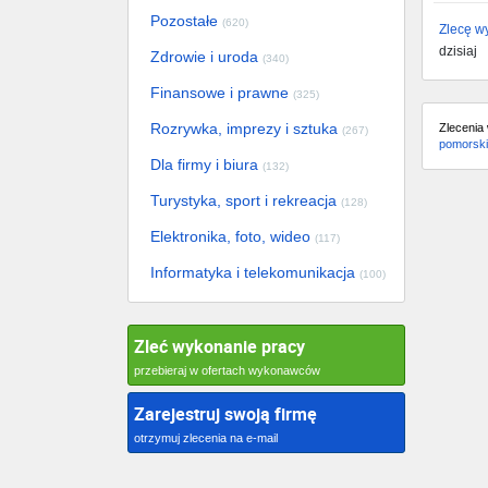
Pozostałe
(620)
Zlecę w
dzisiaj
Zdrowie i uroda
(340)
Finansowe i prawne
(325)
Rozrywka, imprezy i sztuka
Zlecenia
(267)
pomorsk
Dla firmy i biura
(132)
Turystyka, sport i rekreacja
(128)
Elektronika, foto, wideo
(117)
Informatyka i telekomunikacja
(100)
Zleć wykonanie pracy
przebieraj w ofertach wykonawców
Zarejestruj swoją firmę
otrzymuj zlecenia na e-mail