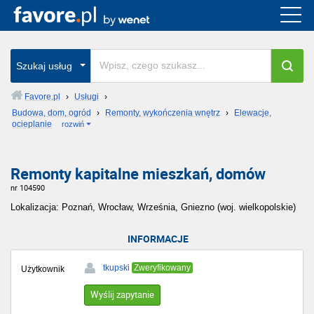
Szukaj usług
Favore.pl
›
Usługi
›
Budowa, dom, ogród
›
Remonty, wykończenia wnętrz
›
Elewacje,
ocieplanie
rozwiń
Remonty kapitalne mieszkań, domów
nr 104590
Lokalizacja: Poznań, Wrocław, Września, Gniezno (woj. wielkopolskie)
INFORMACJE
tkupski
Zweryfikowany
Użytkownik
Wyślij zapytanie