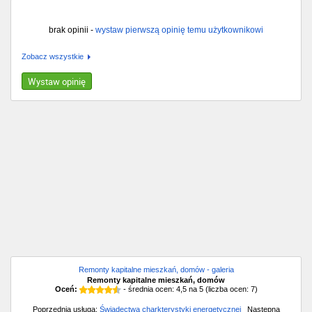
brak opinii -
wystaw pierwszą opinię temu użytkownikowi
Zobacz wszystkie
Wystaw opinię
Remonty kapitalne mieszkań, domów - galeria
Remonty kapitalne mieszkań, domów
Oceń:
- średnia ocen:
4,5
na
5
(liczba ocen:
7
)
Poprzednia usługa:
Świadectwa charkterystyki energetycznej
Następna