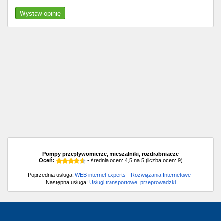
Wystaw opinię
Pompy przepływomierze, mieszalniki, rozdrabniacze
Oceń:
- średnia ocen:
4,5
na
5
(liczba ocen:
9
)
Poprzednia usługa:
WEB internet experts - Rozwiązania Internetowe
Następna usługa:
Usługi transportowe, przeprowadzki