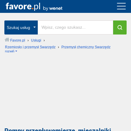
Szukaj usług
Favore.pl
›
Usługi
›
Rzemiosło i przemysł Swarzędz
›
Przemysł chemiczny Swarzędz
rozwiń
Pompy przepływomierze, mieszalniki,