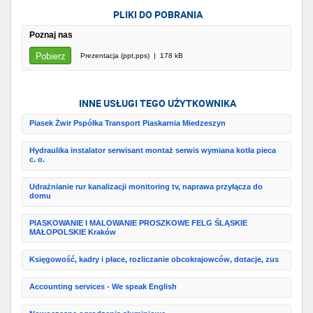
PLIKI DO POBRANIA
Poznaj nas
Pobierz
Prezentacja (ppt,pps) | 178 kB
INNE USŁUGI TEGO UŻYTKOWNIKA
Piasek Żwir Pspółka Transport Piaskarnia Miedzeszyn
Hydraulika instalator serwisant montaż serwis wymiana kotła pieca
c. o.
Udrażnianie rur kanalizacji monitoring tv, naprawa przyłącza do
domu
PIASKOWANIE I MALOWANIE PROSZKOWE FELG ŚLĄSKIE
MAŁOPOLSKIE Kraków
Księgowość, kadry i płace, rozliczanie obcokrajowców, dotacje, zus
Accounting services - We speak English