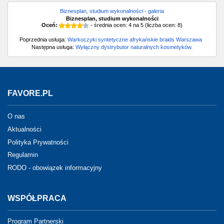
Biznesplan, studium wykonalności - galeria
Biznesplan, studium wykonalności
Oceń:
- średnia ocen:
4
na
5
(liczba ocen:
8
)
Poprzednia usługa:
Warkoczyki syntetyczne afrykańskie braids Warszawa
Następna usługa:
Wyłączny dystrybutor naturalnych kosmetyków.
FAVORE.PL
O nas
Aktualności
Polityka Prywatności
Regulamin
RODO - obowiązek informacyjny
WSPÓŁPRACA
Program Partnerski