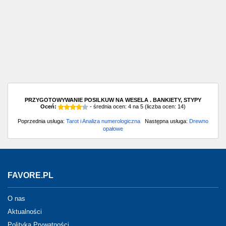
PRZYGOTOWYWANIE POSILKUW NA WESELA . BANKIETY, STYPY
Oceń:
- średnia ocen:
4
na
5
(liczba ocen:
14
)
Poprzednia usługa:
Tarot i Analiza numerologiczna
Następna usługa:
Drewno
opałowe
FAVORE.PL
O nas
Aktualności
Polityka Prywatności