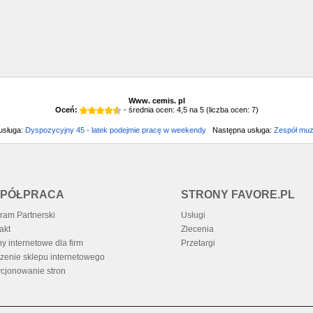
Www. cemis. pl
Oceń:
- średnia ocen:
4,5
na
5
(liczba ocen:
7
)
usługa:
Dyspozycyjny 45 - latek podejmie pracę w weekendy
Następna usługa:
Zespół mu
PÓŁPRACA
STRONY FAVORE.PL
ram Partnerski
Usługi
akt
Zlecenia
ny internetowe dla firm
Przetargi
zenie sklepu internetowego
cjonowanie stron