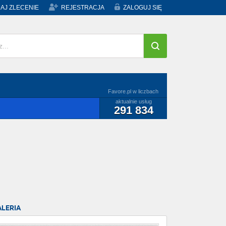
AJ ZLECENIE
REJESTRACJA
ZALOGUJ SIĘ
Favore.pl w liczbach
aktualnie usług
291 834
ALERIA