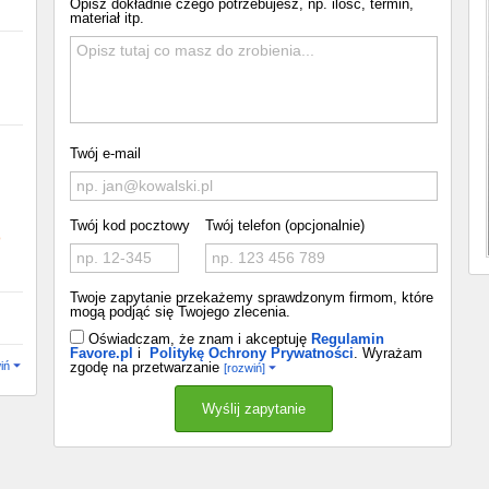
Opisz dokładnie czego potrzebujesz, np. ilość, termin,
materiał itp.
Twój e-mail
Twój kod pocztowy
Twój telefon (opcjonalnie)
o
Twoje zapytanie przekażemy sprawdzonym firmom, które
mogą podjąć się Twojego zlecenia.
Oświadczam, że znam i akceptuję
Regulamin
Favore.pl
i
Politykę Ochrony Prywatności
. Wyrażam
iń
zgodę na przetwarzanie
[rozwiń]