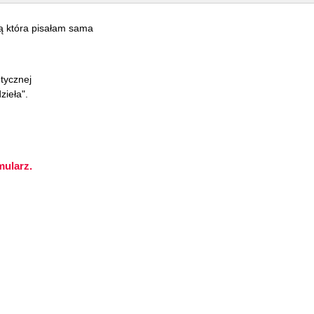
ą która pisałam sama
tycznej
zieła".
mularz.