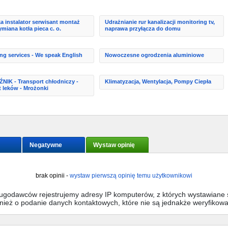
a instalator serwisant montaż
Udrażnianie rur kanalizacji monitoring tv,
miana kotła pieca c. o.
naprawa przyłącza do domu
ng services - We speak English
Nowoczesne ogrodzenia aluminiowe
IK - Transport chłodniczy -
Klimatyzacja, Wentylacja, Pompy Ciepła
t leków - Mrożonki
Negatywne
Wystaw opinię
brak opinii -
wystaw pierwszą opinię temu użytkownikowi
sługodawców rejestrujemy adresy IP komputerów, z których wystawiane s
wnież o podanie danych kontaktowych, które nie są jednakże weryfikow