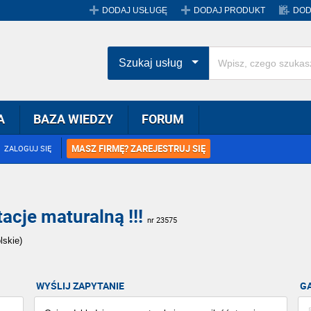
DODAJ USŁUGĘ
DODAJ PRODUKT
DOD
Szukaj usług
A
BAZA WIEDZY
FORUM
MASZ FIRMĘ? ZAREJESTRUJ SIĘ
ZALOGUJ SIĘ
acje maturalną !!!
nr 23575
lskie)
WYŚLIJ ZAPYTANIE
G