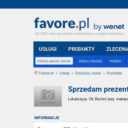
Od 2007 roku sprawdzeni wykonawcy i najlepsi dostawcy
USŁUGI
PRODUKTY
ZLECENI
PRZEGLĄDASZ USŁUGI
DODAJ USŁUGĘ
POMOC
Favore.pl
›
Usługi
›
Edukacja, nauka
›
Pozostałe
Sprzedam prezent
Lokalizacja: Ok Bochni (woj. małopo
INFORMACJE