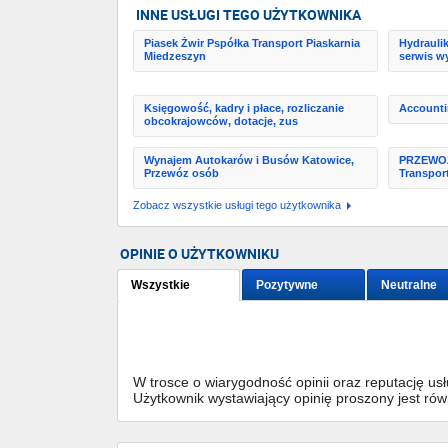
INNE USŁUGI TEGO UŻYTKOWNIKA
Piasek Żwir Pspółka Transport Piaskarnia
Hydraulik
Miedzeszyn
serwis wy
Księgowość, kadry i płace, rozliczanie
Accounti
obcokrajowców, dotacje, zus
Wynajem Autokarów i Busów Katowice,
PRZEWOŹN
Przewóz osób
Transpor
Zobacz wszystkie usługi tego użytkownika
OPINIE O UŻYTKOWNIKU
Wszystkie
Pozytywne
Neutralne
W trosce o wiarygodność opinii oraz reputację u
Użytkownik wystawiający opinię proszony jest ró