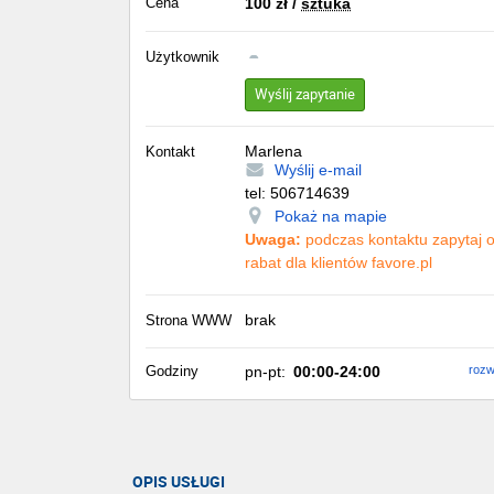
Cena
100
zł
/
sztuka
Użytkownik
Wyślij zapytanie
Marlena
Kontakt
Wyślij e-mail
tel:
506714639
Pokaż na mapie
Uwaga:
podczas kontaktu zapytaj 
rabat dla klientów favore.pl
brak
Strona WWW
Godziny
pn-pt:
00:00-24:00
rozw
OPIS USŁUGI