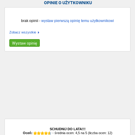
OPINIE O UŻYTKOWNIKU
brak opinii -
wystaw pierwszą opinię temu użytkownikowi
Zobacz wszystkie
Wystaw opinię
SCHUDNIJ DO LATA!!!
Oceń:
- średnia ocen:
4,5
na
5
(liczba ocen:
12
)