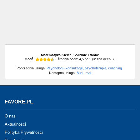
Matematyka Kielce, Solidnie i tanio!
Oceń:
- średnia ocen:
4,5
na
5
(liczba ocen:
7
)
Poprzednia usługa:
Psycholog - konsultacje, psychoterapia, coaching
Następna usługa:
Bud - mal
FAVORE.PL
O nas
Aktualności
Polityka Prywatności