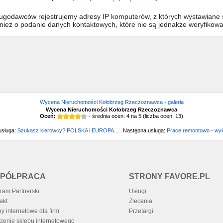
sługodawców rejestrujemy adresy IP komputerów, z których wystawiane s
wnież o podanie danych kontaktowych, które nie są jednakże weryfikow
Wycena Nieruchomości Kołobrzeg Rzeczoznawca - galeria
Wycena Nieruchomości Kołobrzeg Rzeczoznawca
Oceń:
- średnia ocen:
4
na
5
(liczba ocen:
13
)
usługa:
Szukasz kierowcy? POLSKA i EUROPA...
Następna usługa:
Prace remontowo - wy
PÓŁPRACA
STRONY FAVORE.PL
ram Partnerski
Usługi
akt
Zlecenia
ny internetowe dla firm
Przetargi
zenie sklepu internetowego