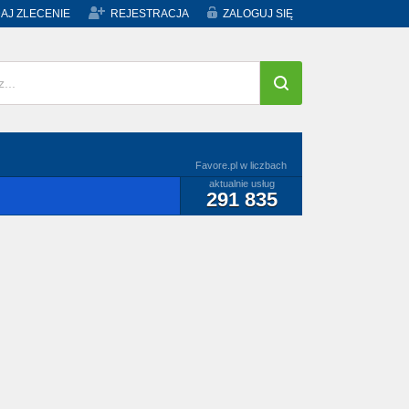
AJ ZLECENIE
REJESTRACJA
ZALOGUJ SIĘ
Favore.pl w liczbach
aktualnie usług
291 835