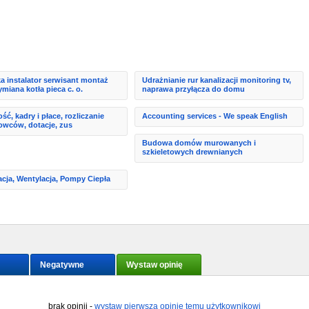
a instalator serwisant montaż
Udrażnianie rur kanalizacji monitoring tv,
miana kotła pieca c. o.
naprawa przyłącza do domu
ć, kadry i płace, rozliczanie
Accounting services - We speak English
owców, dotacje, zus
Budowa domów murowanych i
szkieletowych drewnianych
acja, Wentylacja, Pompy Ciepła
Negatywne
Wystaw opinię
brak opinii -
wystaw pierwszą opinię temu użytkownikowi