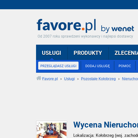
Od 2007 roku sprawdzeni wykonawcy i najlepsi dostawcy
USŁUGI
PRODUKTY
ZLECENI
PRZEGLĄDASZ USŁUGI
DODAJ USŁUGĘ
POMOC
Favore.pl
›
Usługi
›
Pozostałe Kołobrzeg
›
Nierucho
Wycena Nierucho
Lokalizacja: Kołobrzeg (woj. zacho