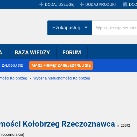
DODAJ USŁUGĘ
DODAJ PRODUKT
DOD
Szukaj usług
A
BAZA WIEDZY
FORUM
MASZ FIRMĘ? ZAREJESTRUJ SIĘ
ZALOGUJ SIĘ
mości Kołobrzeg
›
Wycena nieruchomości Kołobrzeg
mości Kołobrzeg Rzeczoznawca
nr 25892
dniopomorskie)