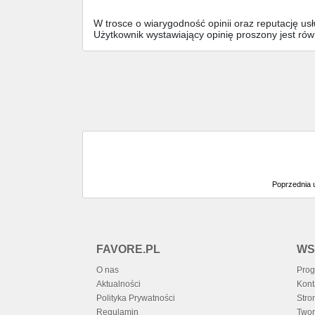
W trosce o wiarygodność opinii oraz reputację u
Użytkownik wystawiający opinię proszony jest ró
Poprzednia 
FAVORE.PL
WS
O nas
Prog
Aktualności
Kont
Polityka Prywatności
Stro
Regulamin
Twor