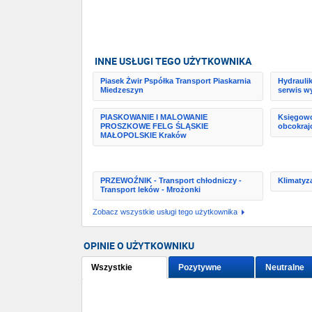
INNE USŁUGI TEGO UŻYTKOWNIKA
Piasek Żwir Pspółka Transport Piaskarnia
Hydraulik
Miedzeszyn
serwis wy
PIASKOWANIE I MALOWANIE
Księgowoś
PROSZKOWE FELG ŚLĄSKIE
obcokraj
MAŁOPOLSKIE Kraków
PRZEWOŹNIK - Transport chłodniczy -
Klimatyz
Transport leków - Mrożonki
Zobacz wszystkie usługi tego użytkownika
OPINIE O UŻYTKOWNIKU
Wszystkie
Pozytywne
Neutralne