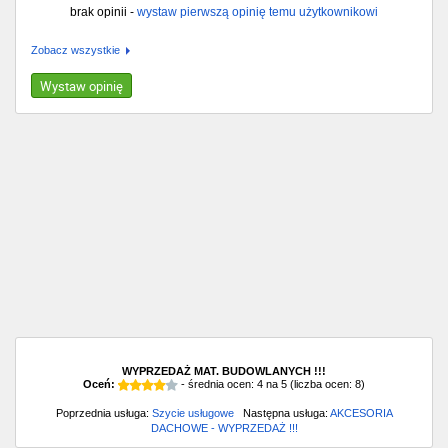
brak opinii -
wystaw pierwszą opinię temu użytkownikowi
Zobacz wszystkie
Wystaw opinię
WYPRZEDAŻ MAT. BUDOWLANYCH !!!
Oceń:
- średnia ocen:
4
na
5
(liczba ocen:
8
)
Poprzednia usługa:
Szycie usługowe
Następna usługa:
AKCESORIA
DACHOWE - WYPRZEDAŻ !!!