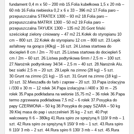
fundament 0,4 m x 50 – 200 mb 15.Folia kubełkowa 1,5 x 20 mb –
60 mb 16.Folia niebieska 0,2 x 6 x 33 – 396 m2 17.Folia paro –
przepuszczalna STRATEX 1300 – 93 m2 18.Folia paro –
przepuszczalna MATRIX 1300 – 50 m2 19.Folia paro –
przepuszczalna TAYUEK 1300 – 135 m2 20.Gont fiński
sześciokąt zielony ciniowany – 47 m2 21.Kołek do styropianu 10
cm – 800 szt. 22.Kołek do styropianu 12 cm – 800 szt. 23.Lepik
asfaltowy na gorąco (40kg) – 16 szt. 24.Listwa startowa do
dociepleń 8 cm / 2m – 70 szt. 25.Listwa startowa do dociepleń 5
cm / 2m – 60 szt. 26.Listwa podtynkowa 6mm / 2,5 m – 100 szt.
27.Narożnik podtynkowy 34/34 – 2,5 m – 40 szt. 28.Narożnik Alu.
bez siatki 2,5 m – 20 szt. 29.Lepik na zimno (28 kg) – 5 szt.
30.Grunt na zimno (21 kg) – 15 szt. 31.Grunt na zimno (18 kg) –
10 szt. 32.Mieszadła do farb i zapraw – 20 szt. 33.Papa izolacyjna
i /330 x 30 m – 12 rolek 34.Papa izolacyjna i /400 x 30 m – 25
rolek 35.Papa podkładana na welonie 15,75 m2 – 36 rolek 36.Papa
termo zgrzewana podkładowa 7,5 m2 – 6 rolek 37.Posypka do
papy CZERWONA – 50 kg 38.Posypka do papy SZARA – 50 kg
39.Klej masa do pap i uszczelnień 35 kg – 2 szt. 40.Pręt
walcowany fi 6 – 380kg 41.Rura spiro ze sprężyną fi 110/ 9 mb – 1
szt. 42.Rura spiro ze sprężyną fi 150/ 9 mb – 1 szt. 43.Rura spiro
fi 110/ 3 mb – 2 szt. 44.Rura spiro fi 130/ 3 mb – 4 szt. 45.Rura