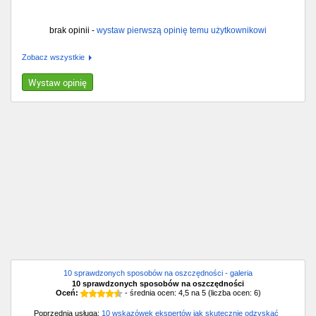
brak opinii -
wystaw pierwszą opinię temu użytkownikowi
Zobacz wszystkie
Wystaw opinię
10 sprawdzonych sposobów na oszczędności - galeria
10 sprawdzonych sposobów na oszczędności
Oceń:
- średnia ocen:
4,5
na
5
(liczba ocen:
6
)
Poprzednia usługa:
10 wskazówek ekspertów jak skutecznie odzyskać