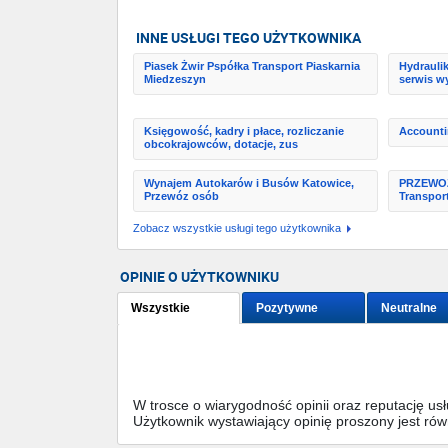
INNE USŁUGI TEGO UŻYTKOWNIKA
Piasek Żwir Pspółka Transport Piaskarnia
Hydraulik
Miedzeszyn
serwis wy
Księgowość, kadry i płace, rozliczanie
Accounti
obcokrajowców, dotacje, zus
Wynajem Autokarów i Busów Katowice,
PRZEWOŹN
Przewóz osób
Transpor
Zobacz wszystkie usługi tego użytkownika
OPINIE O UŻYTKOWNIKU
Wszystkie
Pozytywne
Neutralne
W trosce o wiarygodność opinii oraz reputację u
Użytkownik wystawiający opinię proszony jest ró