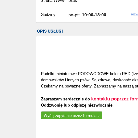
brak
Strona WWW
Godziny
pn-pt:
10:00-18:00
rozw
OPIS USŁUGI
Pudelki miniaturowe RODOWODOWE koloru RED (tzw
domowników i innych psów. Są zdrowe, doskonałe ekst
Czekamy na poważne oferty. Zapraszamy na naszą s
kontaktu poprzez for
Zapraszam serdecznie do
Oddzwonię lub odpiszę niezwłocznie.
Wyślij zapytanie przez formularz