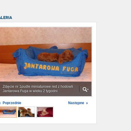
ALERIA
Zdjęcie nr 1pudle miniaturowe red z hodowli
Jantarowa Fuga w wieku 2 tygodni
Poprzednie
Następne