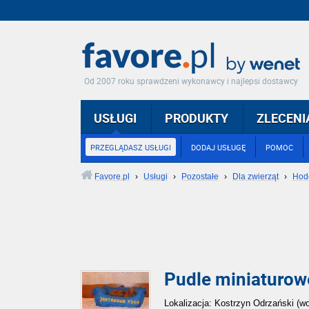
Od 2007 roku sprawdzeni wykonawcy i najlepsi dostawcy
USŁUGI
PRODUKTY
ZLECENI
PRZEGLĄDASZ USŁUGI
DODAJ USŁUGĘ
POMOC
Favore.pl
›
Usługi
›
Pozostałe
›
Dla zwierząt
›
Hod
Pudle miniaturo
Lokalizacja: Kostrzyn Odrzański (wo