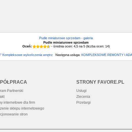
Pudle miniaturowe sprzedam - galeria
Pudle miniaturowe sprzedam
Oceń:
- średnia ocen:
4,5
na
5
(liczba ocen:
14
)
 Kompleksowe wykończenia wnętrz
Następna usługa:
KOMPLEKSOWE REMONTY I ADAP
PÓŁPRACA
STRONY FAVORE.PL
ram Partnerski
Usługi
akt
Zlecenia
ny internetowe dla firm
Przetargi
zenie sklepu internetowego
cjonowanie stron