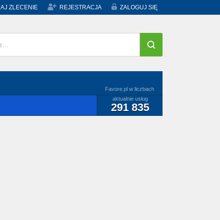
AJ ZLECENIE
REJESTRACJA
ZALOGUJ SIĘ
Favore.pl w liczbach
aktualnie usług
291 835