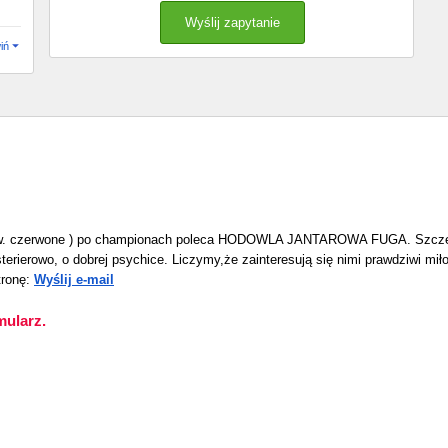
iń
. czerwone ) po championach poleca HODOWLA JANTAROWA FUGA. Szczeni
erierowo, o dobrej psychice. Liczymy,że zainteresują się nimi prawdziwi mi
tronę:
Wyślij e-mail
mularz.