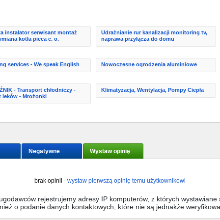
a instalator serwisant montaż
Udrażnianie rur kanalizacji monitoring tv,
miana kotła pieca c. o.
naprawa przyłącza do domu
ng services - We speak English
Nowoczesne ogrodzenia aluminiowe
IK - Transport chłodniczy -
Klimatyzacja, Wentylacja, Pompy Ciepła
t leków - Mrożonki
Negatywne
Wystaw opinię
brak opinii -
wystaw pierwszą opinię temu użytkownikowi
sługodawców rejestrujemy adresy IP komputerów, z których wystawiane s
wnież o podanie danych kontaktowych, które nie są jednakże weryfikow