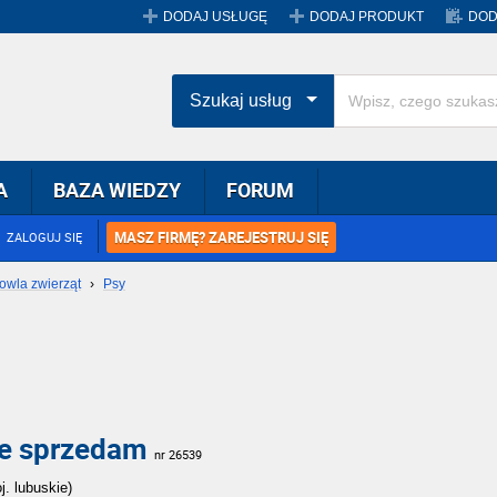
DODAJ USŁUGĘ
DODAJ PRODUKT
DOD
Szukaj usług
A
BAZA WIEDZY
FORUM
MASZ FIRMĘ? ZAREJESTRUJ SIĘ
ZALOGUJ SIĘ
owla zwierząt
›
Psy
we sprzedam
nr 26539
j. lubuskie)