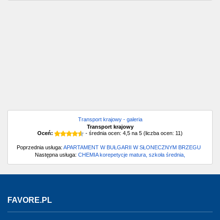
Transport krajowy - galeria
Transport krajowy
Oceń:
- średnia ocen:
4,5
na
5
(liczba ocen:
11
)
Poprzednia usługa:
APARTAMENT W BUŁGARII W SŁONECZNYM BRZEGU
Następna usługa:
CHEMIA korepetycje matura, szkoła średnia,
FAVORE.PL