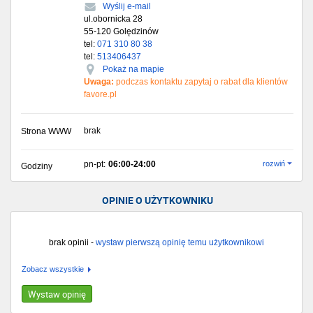
Wyślij e-mail
ul.obornicka 28
55-120
Golędzinów
tel:
071 310 80 38
tel:
513406437
Pokaż na mapie
Uwaga:
podczas kontaktu zapytaj o rabat dla klientów
favore.pl
brak
Strona WWW
pn-pt:
06:00-24:00
rozwiń
Godziny
OPINIE O UŻYTKOWNIKU
brak opinii -
wystaw pierwszą opinię temu użytkownikowi
Zobacz wszystkie
Wystaw opinię