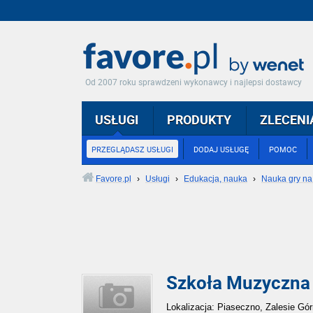
Od 2007 roku sprawdzeni wykonawcy i najlepsi dostawcy
USŁUGI
PRODUKTY
ZLECENI
PRZEGLĄDASZ USŁUGI
DODAJ USŁUGĘ
POMOC
Favore.pl
›
Usługi
›
Edukacja, nauka
›
Nauka gry na
Szkoła Muzyczna 
Lokalizacja: Piaseczno, Zalesie Gó