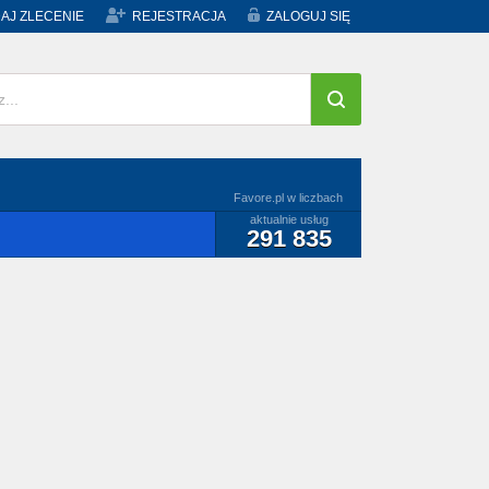
AJ ZLECENIE
REJESTRACJA
ZALOGUJ SIĘ
Favore.pl w liczbach
aktualnie usług
291 835