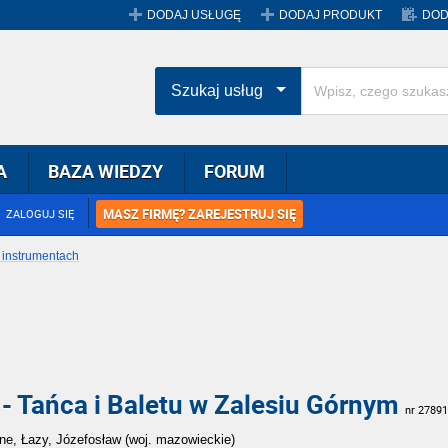
DODAJ USŁUGĘ
DODAJ PRODUKT
DOD
Szukaj usług
A
BAZA WIEDZY
FORUM
MASZ FIRMĘ? ZAREJESTRUJ SIĘ
ZALOGUJ SIĘ
 instrumentach
- Tańca i Baletu w Zalesiu Górnym
nr 27891
rne, Łazy, Józefosław (woj. mazowieckie)