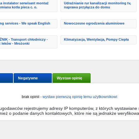
a instalator serwisant montaż
Udrażnianie rur kanalizacji monitoring tv,
miana kotła pieca c. o.
naprawa przyłącza do domu
ng services - We speak English
Nowoczesne ogrodzenia aluminiowe
IK - Transport chłodniczy -
Klimatyzacja, Wentylacja, Pompy Ciepła
t leków - Mrożonki
Negatywne
Wystaw opinię
brak opinii -
wystaw pierwszą opinię temu użytkownikowi
sługodawców rejestrujemy adresy IP komputerów, z których wystawiane s
wnież o podanie danych kontaktowych, które nie są jednakże weryfikow