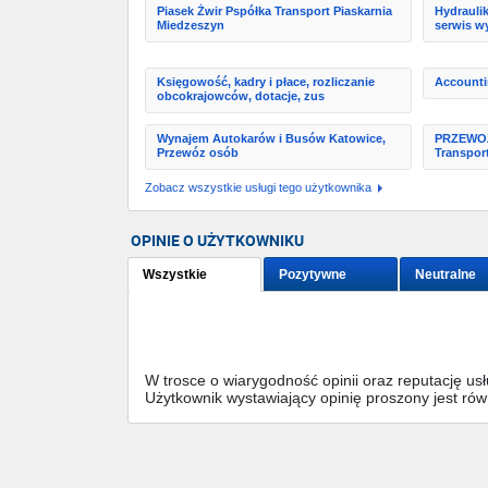
Piasek Żwir Pspółka Transport Piaskarnia
Hydraulik
Miedzeszyn
serwis wy
Księgowość, kadry i płace, rozliczanie
Accounti
obcokrajowców, dotacje, zus
Wynajem Autokarów i Busów Katowice,
PRZEWOŹN
Przewóz osób
Transpor
Zobacz wszystkie usługi tego użytkownika
OPINIE O UŻYTKOWNIKU
Wszystkie
Pozytywne
Neutralne
W trosce o wiarygodność opinii oraz reputację u
Użytkownik wystawiający opinię proszony jest ró