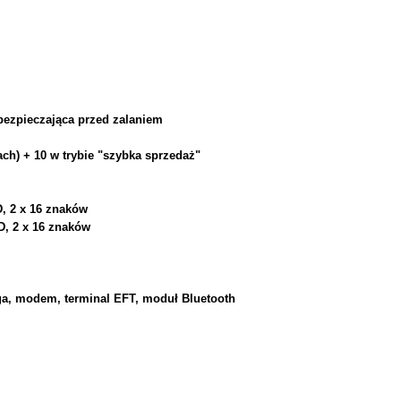
bezpieczająca przed zalaniem
ch) + 10 w trybie "szybka sprzedaż"
D, 2 x 16 znaków
D, 2 x 16 znaków
ga, modem, terminal EFT, moduł Bluetooth