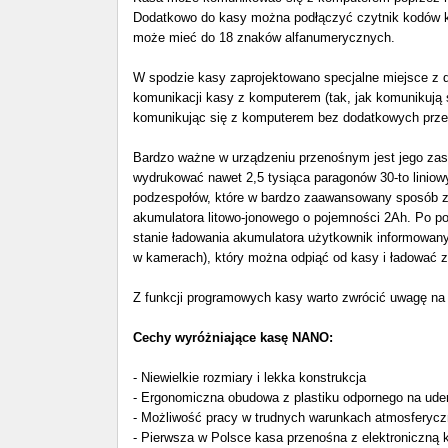
Dodatkowo do kasy można podłączyć czytnik kodów kr
może mieć do 18 znaków alfanumerycznych.
W spodzie kasy zaprojektowano specjalne miejsce 
komunikacji kasy z komputerem (tak, jak komunikują
komunikując się z komputerem bez dodatkowych prz
Bardzo ważne w urządzeniu przenośnym jest jego zas
wydrukować nawet 2,5 tysiąca paragonów 30-to liniowy
podzespołów, które w bardzo zaawansowany sposób zar
akumulatora litowo-jonowego o pojemności 2Ah. Po p
stanie ładowania akumulatora użytkownik informowany
w kamerach), który można odpiąć od kasy i ładować 
Z funkcji programowych kasy warto zwrócić uwagę na 
Cechy wyróżniające kasę NANO:
- Niewielkie rozmiary i lekka konstrukcja
- Ergonomiczna obudowa z plastiku odpornego na ude
- Możliwość pracy w trudnych warunkach atmosferyczn
- Pierwsza w Polsce kasa przenośna z elektroniczną 