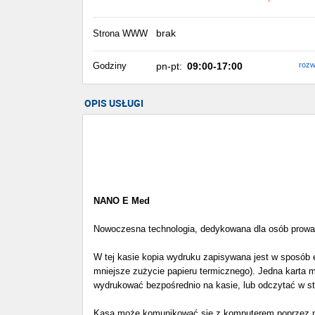
brak
Strona WWW
Godziny
pn-pt:
09:00-17:00
rozw
OPIS USŁUGI
NANO E Med
Nowoczesna technologia, dedykowana dla osób prowadz
W tej kasie kopia wydruku zapisywana jest w sposób el
mniejsze zużycie papieru termicznego). Jedna karta m
wydrukować bezpośrednio na kasie, lub odczytać w 
Kasa może komunikować się z komputerem poprzez no