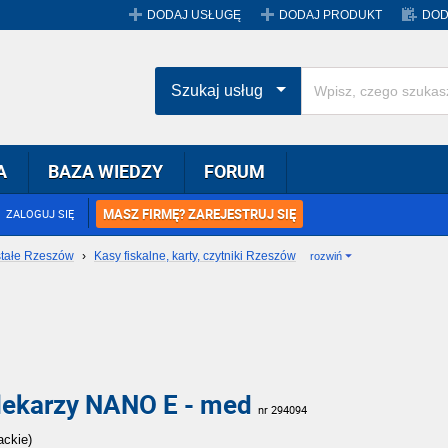
DODAJ USŁUGĘ
DODAJ PRODUKT
DOD
Szukaj usług
A
BAZA WIEDZY
FORUM
MASZ FIRMĘ? ZAREJESTRUJ SIĘ
ZALOGUJ SIĘ
tałe Rzeszów
›
Kasy fiskalne, karty, czytniki Rzeszów
rozwiń
 lekarzy NANO E - med
nr 294094
ackie)