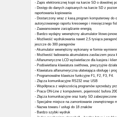
- Zapis elektronicznej kopii na karcie SD o dowolnej 
- Dostęp do danych zapisanych na karcie SD z pozio
raportowania kopiowania
- Dostarczony wraz z kasą program komputerowy do od
autoryzowanego raportu kresowego i miesięcznego fis
- Zaawansowane zarządzanie energią
- Bardzo wydajny wewnętrzny akumulator litowo-jonow
- Możliwość wydrukowania nawet 2,5 tysiąca paragonó
jeszcze do 300 paragonów
- Akumulator wewnętrzny wykonany w formie wymienn
- Możliwość ładowania akumulatora zasilaczem poza 
- Alfanumeryczne LCD wyświetlacze dla kasjera i klie
- Podświetlana klawiatura swithowa, precyzyjnie dzia
- Klawiatura alfanumeryczna ułatwiająca obsługę i p
- Programowalne klawisze funkcyjne F1, F2, F3, F4.
- Złącza komunikacyjne RS232 oraz USB
- Współpraca z większością programów sprzedaży prz
- Praca ON-Line z komputerem, pojemność bufora 200
- Złącza komunikacyjne oraz karty SD zabezpieczon
- Specjalne miejsce na zamontowanie zewnętrznego 
- Nazwa towaru / usługi do 18 znaków
- Bardzo szybki wydruk