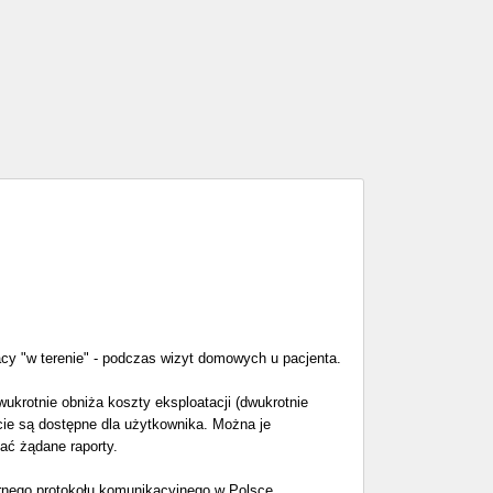
cy "w terenie" - podczas wizyt domowych u pacjenta.
wukrotnie obniża koszty eksploatacji (dwukrotnie
cie są dostępne dla użytkownika. Można je
ć żądane raporty.
nego protokołu komunikacyjnego w Polsce.