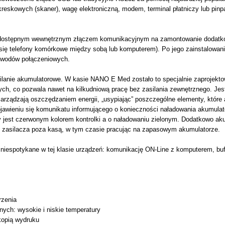
eskowych (skaner), wagę elektroniczną, modem, terminal płatniczy lub pinp
z dostępnym wewnętrznym złączem komunikacyjnym na zamontowanie dodatk
 się telefony komórkowe między sobą lub komputerem). Po jego zainstalowan
ewodów połączeniowych.
ilanie akumulatorowe. W kasie NANO E Med zostało to specjalnie zaprojekto
ch, co pozwala nawet na kilkudniową pracę bez zasilania zewnętrznego. Jest
ządzają oszczędzaniem energii, „usypiając” poszczególne elementy, które a
ojawieniu się komunikatu informującego o konieczności naładowania akumul
 jest czerwonym kolorem kontrolki a o naładowaniu zielonym. Dodatkowo akum
z zasilacza poza kasą, w tym czasie pracując na zapasowym akumulatorze.
niespotykane w tej klasie urządzeń: komunikację ON-Line z komputerem, bu
rzenia
ych: wysokie i niskie temperatury
kopią wydruku