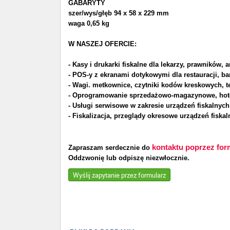
GABARYTY
szer/wys/głęb 94 x 58 x 229 mm
waga 0,65 kg
W NASZEJ OFERCIE:
- Kasy i drukarki fiskalne dla lekarzy, prawników,
- POS-y z ekranami dotykowymi dla restauracji, bar
- Wagi. metkownice, czytniki kodów kreskowych, t
- Oprogramowanie sprzedażowo-magazynowe, hotel
- Usługi serwisowe w zakresie urządzeń fiskalnyc
- Fiskalizacja, przeglądy okresowe urządzeń fiska
kontaktu poprzez for
Zapraszam serdecznie do
Oddzwonię lub odpiszę niezwłocznie.
Wyślij zapytanie przez formularz