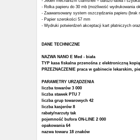
- Jeden mechanizm clamshell – bardzo łatwa i szybka
- Rolka papieru do 30 mb (możliwość wydrukowania o
- Zaawansowany system oszczędzania papieru (brak n
- Papier szerokości 57 mm
- Wydruki potwierdzeń akceptacji kart płatniczych or
DANE TECHNICZNE
NAZWA NANO E Med - biała
TYP kasa fiskalna przenośna z elektroniczną kopią
PRZEZNACZENIE praca w gabinecie lekarskim, pie
PARAMETRY URZĄDZENIA
liczba towarów 3 000
liczba stawek PTU 7
liczba grup towarowych 42
liczba kasjerów 8
rabaty/narzuty tak
pojemność bufora ON-LINE 2 000
opakowania 64
nazwa towaru 18 znaków