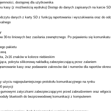
pojemności, dostępnej dla użytkownika
mu kasy (z możliwością wydruku) Dostęp do danych zapisanych na karcie SD 
czytu danych z karty SD z funkcją raportowania i wyszukiwania oraz do od
kalnego
y
w 30-to liniowych bez zasilania zewnętrznego. Po pojawieniu się komunika
ego pakietu
kasą
nta, 2x16 znaków w kolorze niebieskim
łająca, pokryta silikonową nakładką zabezpieczającą przez zalaniem
rogramowanie kasy oraz podawanie zakresów dat i numerów dla raportów okre
y użyciu najpopularniejszego protokołu komunikacyjnego na rynku
0 pozycji
e gumowymi zatyczkami zabezpieczającymi przed zabrudzeniem oraz wilgoci
moduły bluetooth do bezprzewodowej komunikacji z komputerem