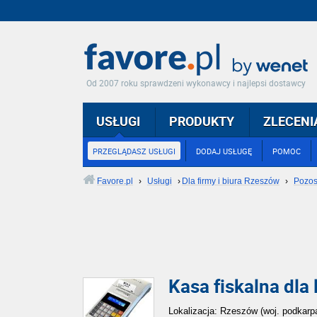
Od 2007 roku sprawdzeni wykonawcy i najlepsi dostawcy
USŁUGI
PRODUKTY
ZLECENI
PRZEGLĄDASZ USŁUGI
DODAJ USŁUGĘ
POMOC
Favore.pl
›
Usługi
›
Dla firmy i biura Rzeszów
›
Pozos
Kasa fiskalna dla
Lokalizacja: Rzeszów (woj. podkarp