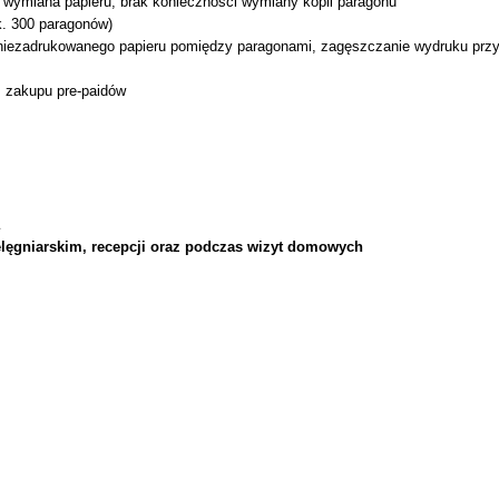
 wymiana papieru, brak konieczności wymiany kopii paragonu
k. 300 paragonów)
iezadrukowanego papieru pomiędzy paragonami, zagęszczanie wydruku przy k
az zakupu pre-paidów
lęgniarskim, recepcji oraz podczas wizyt domowych