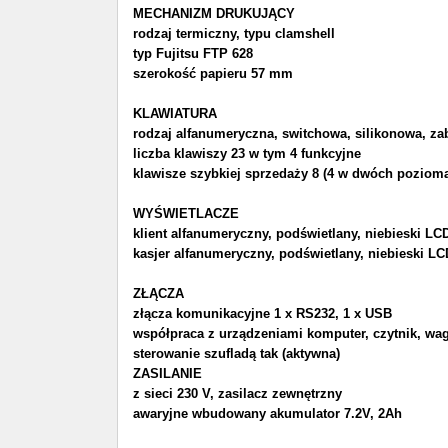
MECHANIZM DRUKUJĄCY
rodzaj termiczny, typu clamshell
typ Fujitsu FTP 628
szerokość papieru 57 mm
KLAWIATURA
rodzaj alfanumeryczna, switchowa, silikonowa, za
liczba klawiszy 23 w tym 4 funkcyjne
klawisze szybkiej sprzedaży 8 (4 w dwóch pozioma
WYŚWIETLACZE
klient alfanumeryczny, podświetlany, niebieski LC
kasjer alfanumeryczny, podświetlany, niebieski LC
ZŁĄCZA
złącza komunikacyjne 1 x RS232, 1 x USB
współpraca z urządzeniami komputer, czytnik, wa
sterowanie szufladą tak (aktywna)
ZASILANIE
z sieci 230 V, zasilacz zewnętrzny
awaryjne wbudowany akumulator 7.2V, 2Ah