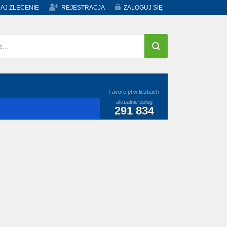
AJ ZLECENIE
REJESTRACJA
ZALOGUJ SIĘ
Favore.pl w liczbach
aktualnie usług
291 834