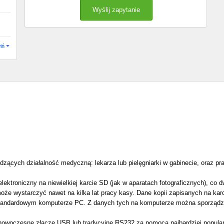
iń
ących działalność medyczną: lekarza lub pielęgniarki w gabinecie, oraz pra
ektroniczny na niewielkiej karcie SD (jak w aparatach fotograficznych), co d
oże wystarczyć nawet na kilka lat pracy kasy. Dane kopii zapisanych na kar
standardowym komputerze PC. Z danych tych na komputerze można sporządza
woczesne złącze USB lub tradycyjne RS232 za pomocą najbardziej popular