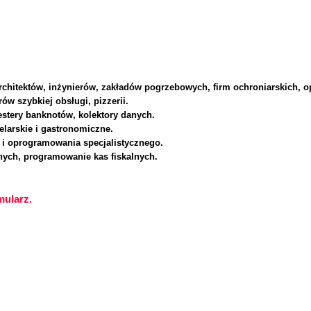
 architektów, inżynierów, zakładów pogrzebowych, firm ochroniarskich, o
ów szybkiej obsługi, pizzerii.
estery banknotów, kolektory danych.
arskie i gastronomiczne.
h i oprogramowania specjalistycznego.
lnych, programowanie kas fiskalnych.
mularz.