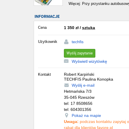
Więcej: Przy przystanku autobuso
INFORMACJE
Cena
1 350
zł
/
sztuka
Użytkownik
techfis
Wyślij zapytanie
Wyświetl wizytówkę
Robert Karpiński
Kontakt
TECHFIS Paulina Konopka
Wyślij e-mail
Hetmańska 7/3
35-045
Rzeszów
tel:
17 8508656
tel:
604301356
Pokaż na mapie
Uwaga:
podczas kontaktu zapytaj 
rabat dla klientów favore.pl