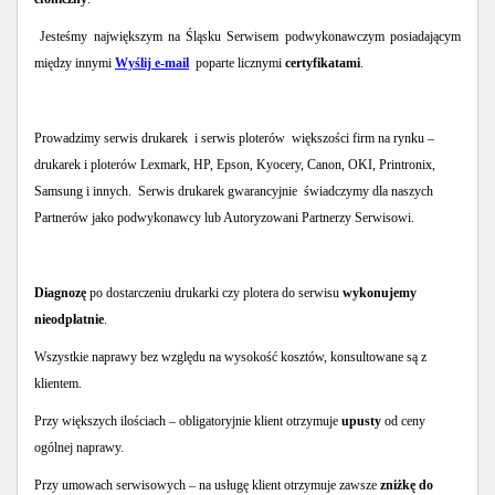
Jesteśmy największym na Śląsku Serwisem podwykonawczym posiadającym
między innymi
Wyślij e-mail
poparte licznymi
certyfikatami
.
Prowadzimy serwis drukarek
i serwis ploterów większości firm na rynku –
drukarek i ploterów Lexmark, HP, Epson, Kyocery, Canon, OKI, Printronix,
Samsung i innych. Serwis drukarek gwarancyjnie
świadczymy dla naszych
Partnerów jako podwykonawcy lub Autoryzowani Partnerzy Serwisowi.
Diagnozę
po dostarczeniu drukarki czy plotera do serwisu
wykonujemy
nieodpłatnie
.
Wszystkie naprawy bez względu na wysokość kosztów, konsultowane są z
klientem.
Przy większych ilościach – obligatoryjnie klient otrzymuje
upusty
od ceny
ogólnej naprawy.
Przy umowach serwisowych – na usługę klient otrzymuje zawsze
zniżkę do