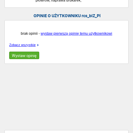
ploterów, naprawa drukarek,
OPINIE O UŻYTKOWNIKU rcs_biZ_Pl
brak opinii -
wystaw pierwszą opinię temu użytkownikowi
Zobacz wszystkie
Wystaw opinię