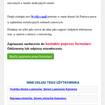
używanych w bardzo atrakcyjnych cenach.
Dzięki rozległej sieci
Wyślij e-mail
jesteśmy w stanie dotrzeć do Państwa nawet
w najbardziej restrykcyjnych reżimach czasowych.
Działamy nie tylko jako serwis ale także jako support i helpdesk telefoniczny
oraz w oparciu o umowy o outsourcing.
kontaktu poprzez formularz.
Zapraszam serdecznie do
Oddzwonię lub odpiszę niezwłocznie.
Wyślij zapytanie przez formularz
INNE USŁUGI TEGO UŻYTKOWNIKA
Toshiba Serwis Laptopów, Serwis Laptopow Katowice
Naprawa ploterów, Serwis ploterów Katowice.