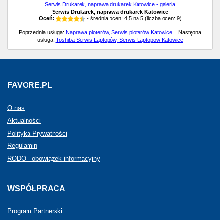
Serwis Drukarek, naprawa drukarek Katowice - galeria
Serwis Drukarek, naprawa drukarek Katowice
Oceń:
- średnia ocen:
4,5
na
5
(liczba ocen:
9
)
Poprzednia usługa:
Naprawa ploterów, Serwis ploterów Katowice.
Następna
usługa:
Toshiba Serwis Laptopów, Serwis Laptopow Katowice
FAVORE.PL
O nas
Aktualności
Polityka Prywatności
Regulamin
RODO - obowiązek informacyjny
WSPÓŁPRACA
Program Partnerski