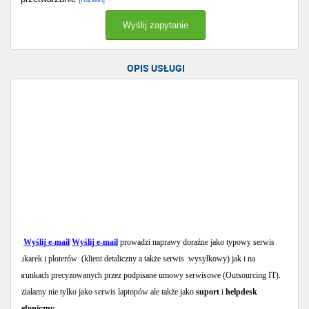
OPIS USŁUGI
Wyślij e-mail
Wyślij e-mail
prowadzi naprawy doraźne jako typowy serwis
drukarek i ploterów (klient detaliczny a także serwis wysyłkowy) jak i na
warunkach precyzowanych przez podpisane umowy serwisowe (Outsourcing IT).
Działamy nie tylko jako serwis laptopów ale także jako
suport
i
helpdesk
telefoniczny
.