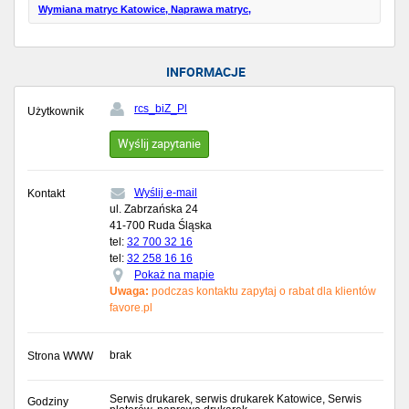
Wymiana matryc Katowice, Naprawa matryc,
INFORMACJE
rcs_biZ_Pl
Użytkownik
Wyślij zapytanie
Wyślij e-mail
Kontakt
ul. Zabrzańska 24
41-700
Ruda Śląska
tel:
32 700 32 16
tel:
32 258 16 16
Pokaż na mapie
Uwaga:
podczas kontaktu zapytaj o rabat dla klientów
favore.pl
brak
Strona WWW
Serwis drukarek, serwis drukarek Katowice, Serwis
Godziny