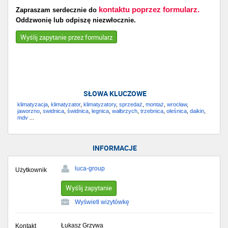
kontaktu poprzez formularz.
Zapraszam serdecznie do
Oddzwonię lub odpiszę niezwłocznie.
Wyślij zapytanie przez formularz
SŁOWA KLUCZOWE
klimatyzacja
,
klimatyzator
,
klimatyzatory
,
sprzedaż
,
montaż
,
wrocław
,
jaworzno
,
swidnica
,
świdnica
,
legnica
,
wałbrzych
,
trzebnica
,
oleśnica
,
daikin
,
mdv
...
INFORMACJE
luca-group
Użytkownik
Wyślij zapytanie
Wyświetl wizytówkę
Łukasz Grzywa
Kontakt