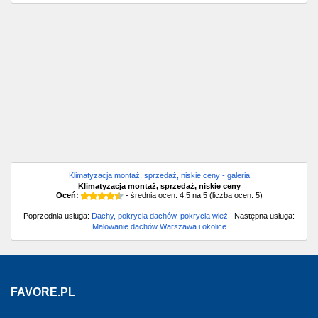
Klimatyzacja montaż, sprzedaż, niskie ceny - galeria
Klimatyzacja montaż, sprzedaż, niskie ceny
Oceń:
- średnia ocen:
4,5
na
5
(liczba ocen:
5
)
Poprzednia usługa:
Dachy, pokrycia dachów. pokrycia wież
Następna usługa:
Malowanie dachów Warszawa i okolice
FAVORE.PL