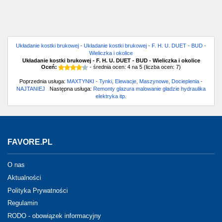
Układanie kostki brukowej - Układanie kostki brukowej - F. H. U. DUET - BUD -
Wieliczka i okolice
Układanie kostki brukowej - F. H. U. DUET - BUD - Wieliczka i okolice
Oceń:
- średnia ocen:
4
na
5
(liczba ocen:
7
)
Poprzednia usługa:
MAXTYNKI - Tynki, Elewacje, Maszynowe, Docieplenia -
NAJTANIEJ
Następna usługa:
Remonty glazura malowanie gładzie hydraulika
elektryka itp.
FAVORE.PL
O nas
Aktualności
Polityka Prywatności
Regulamin
RODO - obowiązek informacyjny