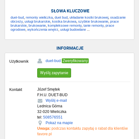
SŁOWA KLUCZOWE
duet-bud
,
remonty wieliczka
,
duet bud
,
układanie kostki brukowej
,
osadzanie
obrzeży
,
usługi brukarskie
,
kostka brukowa
,
szybkie brukowanie
,
prace
brukarskie
,
brukowanie
,
kompleksowe remonty
,
tanie remonty
,
prace
ogrodowe
,
wykończenia wnętrz
,
usługi budowlane
...
INFORMACJE
duet-bud
Zweryfikowany
Użytkownik
Wyślij zapytanie
Józef Smętek
Kontakt
F.H.U. DUET-BUD
Wyślij e-mail
Lednica Górna
32-020
Wieliczka
tel:
508576551
Pokaż na mapie
Uwaga:
podczas kontaktu zapytaj o rabat dla klientów
favore.pl