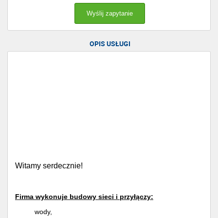
OPIS USŁUGI
Witamy serdecznie!
Firma
wykonuje
budowy sieci i przyłączy:
wody,