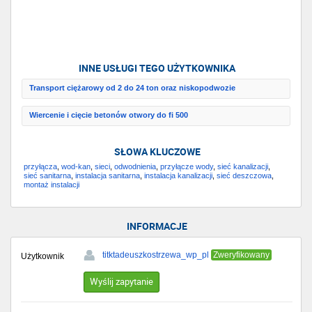
INNE USŁUGI TEGO UŻYTKOWNIKA
Transport ciężarowy od 2 do 24 ton oraz niskopodwozie
Wiercenie i cięcie betonów otwory do fi 500
SŁOWA KLUCZOWE
przyłącza
,
wod-kan
,
sieci
,
odwodnienia
,
przyłącze wody
,
sieć kanalizacji
,
sieć sanitarna
,
instalacja sanitarna
,
instalacja kanalizacji
,
sieć deszczowa
,
montaż instalacji
INFORMACJE
titktadeuszkostrzewa_wp_pl
Zweryfikowany
Użytkownik
Wyślij zapytanie