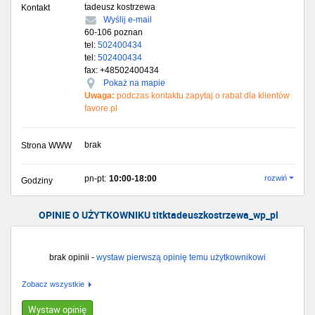
tadeusz kostrzewa
Kontakt
Wyślij e-mail
60-106
poznan
tel:
502400434
tel:
502400434
fax: +48502400434
Pokaż na mapie
Uwaga:
podczas kontaktu zapytaj o rabat dla klientów
favore.pl
brak
Strona WWW
pn-pt:
10:00-18:00
rozwiń
Godziny
OPINIE O UŻYTKOWNIKU titktadeuszkostrzewa_wp_pl
brak opinii -
wystaw pierwszą opinię temu użytkownikowi
Zobacz wszystkie
Wystaw opinię