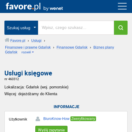
Szukaj usług
Favore.pl
›
Usługi
›
Finansowe i prawne Gdańsk
›
Finansowe Gdańsk
›
Biznes plany
Gdańsk
rozwiń
Usługi księgowe
nr 460312
Lokalizacja: Gdańsk (woj. pomorskie)
Więcej: dojeżdżamy do Klienta
INFORMACJE
BiuroKnow-How
Zweryfikowany
Użytkownik
Wyślij zapytanie