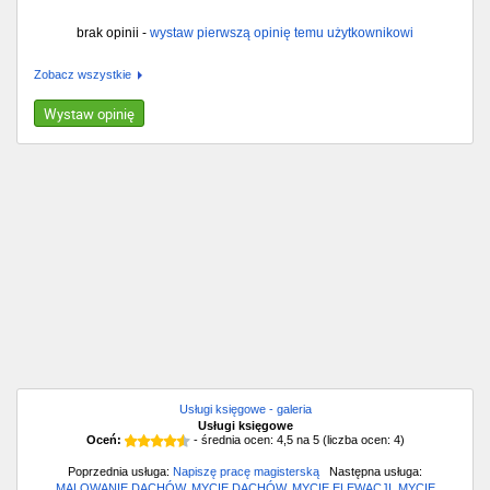
brak opinii -
wystaw pierwszą opinię temu użytkownikowi
Zobacz wszystkie
Wystaw opinię
Usługi księgowe - galeria
Usługi księgowe
Oceń:
- średnia ocen:
4,5
na
5
(liczba ocen:
4
)
Poprzednia usługa:
Napiszę pracę magisterską
Następna usługa:
MALOWANIE DACHÓW, MYCIE DACHÓW, MYCIE ELEWACJI, MYCIE