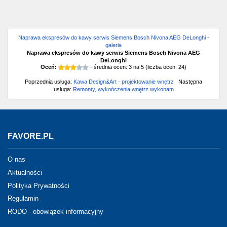
Naprawa ekspresów do kawy serwis Siemens Bosch Nivona AEG DeLonghi -
galeria
Naprawa ekspresów do kawy serwis Siemens Bosch Nivona AEG
DeLonghi
Oceń:
- średnia ocen:
3
na
5
(liczba ocen:
24
)
Poprzednia usługa:
Kawa Design&Art - projektowanie wnętrz
Następna
usługa:
Remonty, wykończenia wnętrz wykonam
FAVORE.PL
O nas
Aktualności
Polityka Prywatności
Regulamin
RODO - obowiązek informacyjny