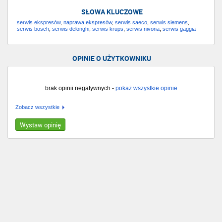
SŁOWA KLUCZOWE
serwis ekspresów
,
naprawa ekspresów
,
serwis saeco
,
serwis siemens
,
serwis bosch
,
serwis delonghi
,
serwis krups
,
serwis nivona
,
serwis gaggia
OPINIE O UŻYTKOWNIKU
brak opinii negatywnych -
pokaż wszystkie opinie
Zobacz wszystkie
Wystaw opinię