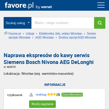
Szukaj usług
Favore.pl
›
Usługi
›
Elektronika, foto, wideo Wrocław
›
Serwis
sprzętu Wrocław
›
AGD Wrocław
›
Drobny sprzęt AGD Wrocław
Naprawa ekspresów do kawy serwis
Siemens Bosch Nivona AEG DeLonghi
nr 463919
Lokalizacja: Wrocław (woj. warmińsko-mazurskie)
INFORMACJE
(3)
restmag
Zweryfikowany
Użytkownik
Wyślij zapytanie