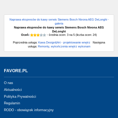
Naprawa ekspresów do kawy serwis Siemens Bosch Nivona AEG DeLonghi -
galeria
Naprawa ekspresów do kawy serwis Siemens Bosch Nivona AEG
DeLonghi
Oceń:
- średnia ocen:
3
na
5
(liczba ocen:
24
)
Poprzednia usługa:
Kawa Design&Art - projektowanie wnętrz
Następna
usługa:
Remonty, wykończenia wnętrz wykonam
FAVORE.PL
O nas
Aktualności
Polityka Prywatności
Regulamin
RODO - obowiązek informacyjny