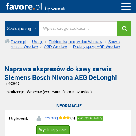
Szukaj usług
Favore.pl
›
Usługi
›
Elektronika, foto, wideo Wrocław
›
Serwis
sprzętu Wrocław
›
AGD Wrocław
›
Drobny sprzęt AGD Wrocław
Naprawa ekspresów do kawy serwis
Siemens Bosch Nivona AEG DeLonghi
nr 463919
Lokalizacja: Wrocław (woj. warmińsko-mazurskie)
INFORMACJE
(3)
restmag
Zweryfikowany
Użytkownik
Wyślij zapytanie