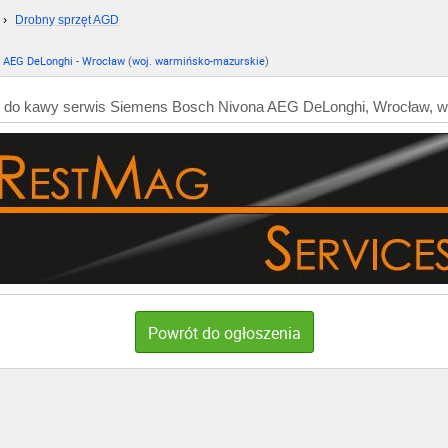
›
Drobny sprzęt AGD
 AEG DeLonghi
-
Wrocław
(
woj. warmińsko-mazurskie
)
do kawy serwis Siemens Bosch Nivona AEG DeLonghi, Wrocław, 
Powrót do ogłoszenia