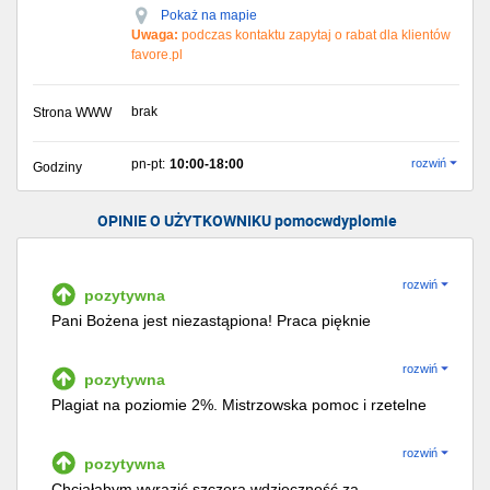
Pokaż na mapie
Uwaga:
podczas kontaktu zapytaj o rabat dla klientów
favore.pl
brak
Strona WWW
pn-pt:
10:00-18:00
rozwiń
Godziny
OPINIE O UŻYTKOWNIKU pomocwdyplomie
rozwiń
pozytywna
Pani Bożena jest niezastąpiona! Praca pięknie
napisana, z dużym wyróżnieniem wokół grupy.
Ekspresowa pomoc, o nic nie musiałam się martwić.
rozwiń
pozytywna
Rzetelnie wykonane zlecenie. Jestem bardzo
Plagiat na poziomie 2%. Mistrzowska pomoc i rzetelne
zadowolona :)
podejście do współpracy.
rozwiń
pozytywna
Chciałabym wyrazić szczerą wdzięczność za