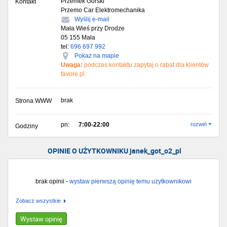
Przemek Górski
Kontakt
Przemo Car Elektromechanika
Wyślij e-mail
Mała Wieś przy Drodze
05 155
Mała
tel:
696 697 992
Pokaż na mapie
Uwaga:
podczas kontaktu zapytaj o rabat dla klientów
favore.pl
brak
Strona WWW
pn:
7:00-22:00
rozwiń
Godziny
OPINIE O UŻYTKOWNIKU janek_got_o2_pl
brak opinii -
wystaw pierwszą opinię temu użytkownikowi
Zobacz wszystkie
Wystaw opinię