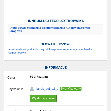
INNE USŁUGI TEGO UŻYTKOWNIKA
Auto Serwis Mechanika Elektromechanika Autolaweta Pomoc
drogowa
SŁOWA KLUCZOWE
auto serwis wtryski
,
turbo
,
egr
,
dpf
,
naprawa
,
regeneracja
,
mechanika
samochodowa
INFORMACJE
50
zł
/
sztuka
Cena
janek_got_o2_pl
Zweryfikowany
Użytkownik
Wyślij zapytanie