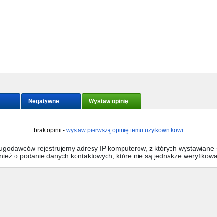
Negatywne
Wystaw opinię
brak opinii -
wystaw pierwszą opinię temu użytkownikowi
sługodawców rejestrujemy adresy IP komputerów, z których wystawiane s
wnież o podanie danych kontaktowych, które nie są jednakże weryfikow