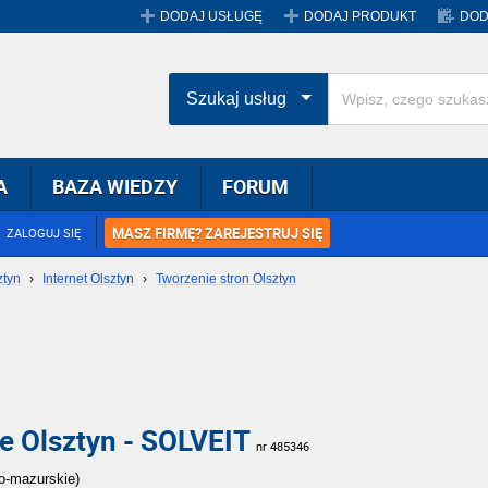
DODAJ USŁUGĘ
DODAJ PRODUKT
DOD
Szukaj usług
A
BAZA WIEDZY
FORUM
MASZ FIRMĘ? ZAREJESTRUJ SIĘ
ZALOGUJ SIĘ
ztyn
›
Internet Olsztyn
›
Tworzenie stron Olsztyn
we Olsztyn - SOLVEIT
nr 485346
ko-mazurskie)