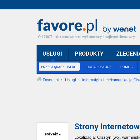
Od 2007 roku sprawdzeni wykonawcy i najlepsi dostawcy
USŁUGI
PRODUKTY
ZLECENI
PRZEGLĄDASZ USŁUGI
DODAJ USŁUGĘ
POMOC
Favore.pl
›
Usługi
›
Informatyka i telekomunikacja Ols
Strony interneto
Lokalizacja: Olsztyn (woj. warmińs