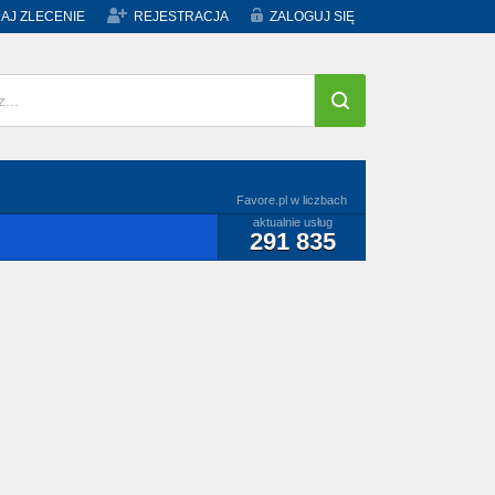
AJ ZLECENIE
REJESTRACJA
ZALOGUJ SIĘ
Favore.pl w liczbach
aktualnie usług
291 835