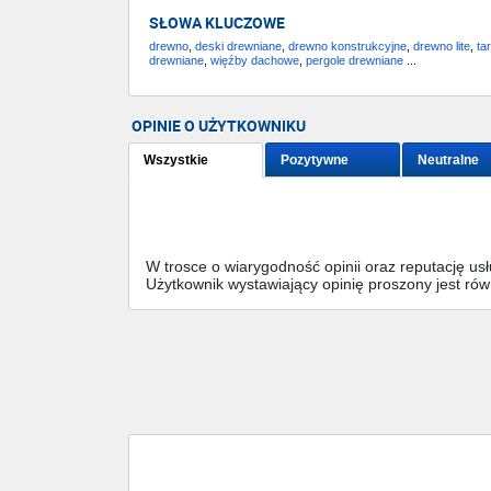
SŁOWA KLUCZOWE
drewno
,
deski drewniane
,
drewno konstrukcyjne
,
drewno lite
,
ta
drewniane
,
więźby dachowe
,
pergole drewniane
...
OPINIE O UŻYTKOWNIKU
Wszystkie
Pozytywne
Neutralne
W trosce o wiarygodność opinii oraz reputację u
Użytkownik wystawiający opinię proszony jest ró