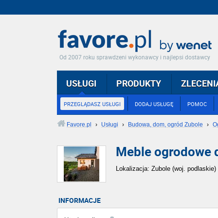
Od 2007 roku sprawdzeni wykonawcy i najlepsi dostawcy
USŁUGI
PRODUKTY
ZLECENI
PRZEGLĄDASZ USŁUGI
DODAJ USŁUGĘ
POMOC
Favore.pl
›
Usługi
›
Budowa, dom, ogród Zubole
›
O
Meble ogrodowe 
Lokalizacja: Zubole (woj. podlaskie)
INFORMACJE