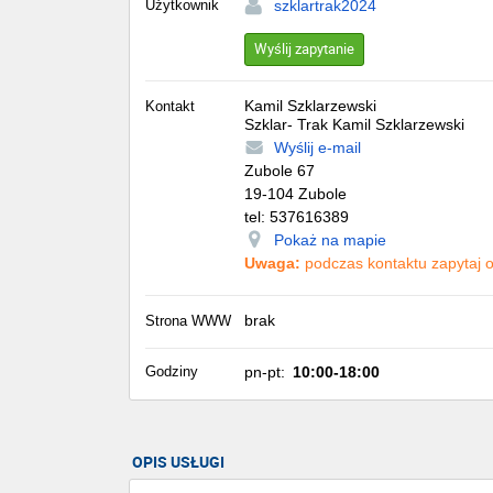
Użytkownik
szklartrak2024
Wyślij zapytanie
Kamil Szklarzewski
Kontakt
Szklar- Trak Kamil Szklarzewski
Wyślij e-mail
Zubole 67
19-104
Zubole
tel:
537616389
Pokaż na mapie
Uwaga:
podczas kontaktu zapytaj o 
brak
Strona WWW
Godziny
pn-pt:
10:00-18:00
OPIS USŁUGI