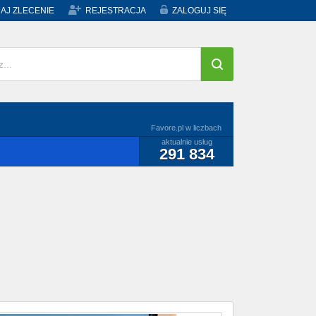
AJ ZLECENIE
REJESTRACJA
ZALOGUJ SIĘ
Favore.pl w liczbach
aktualnie usług
291 834