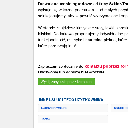
Drewniane meble ogrodowe
od firmy
Szklar-Tr
wpisują się w każdą przestrzeń – od małych prz
selekcjonujemy, aby zapewnić wytrzymałość i od
W ofercie znajdziesz klasyczne stoły, ławki, krze
bliskimi. Dodatkowo proponujemy indywidualne p
funkcjonalność, estetykę i naturalne piękno, któ
które przetrwają lata!
kontaktu poprzez for
Zapraszam serdecznie do
Oddzwonię lub odpiszę niezwłocznie.
Wyślij zapytanie przez formularz
INNE USŁUGI TEGO UŻYTKOWNIKA
Dachy drewniane
Usługi st
Tartak