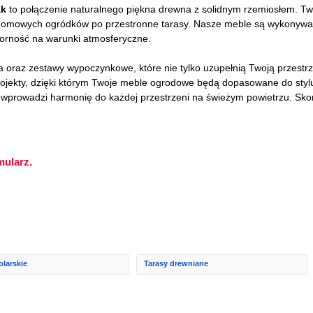
ak
to połączenie naturalnego piękna drewna z solidnym rzemiosłem. Twor
ydomowych ogródków po przestronne tarasy. Nasze meble są wykonywane
porność na warunki atmosferyczne.
sła oraz zestawy wypoczynkowe, które nie tylko uzupełnią Twoją przestrz
rojekty, dzięki którym Twoje meble ogrodowe będą dopasowane do styl
re wprowadzi harmonię do każdej przestrzeni na świeżym powietrzu. Sko
mularz.
olarskie
Tarasy drewniane