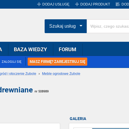
DODAJ USŁUGĘ
DODAJ PRODUKT
DOD
Szukaj usług
A
BAZA WIEDZY
FORUM
MASZ FIRMĘ? ZAREJESTRUJ SIĘ
ZALOGUJ SIĘ
gród i otoczenie Zubole
›
Meble ogrodowe Zubole
drewniane
nr 508989
GALERIA