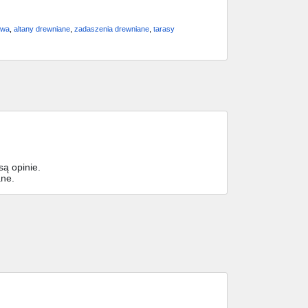
ewa
,
altany drewniane
,
zadaszenia drewniane
,
tarasy
ą opinie.
ane.