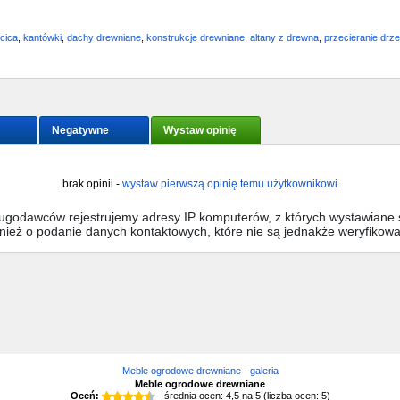
rcica
,
kantówki
,
dachy drewniane
,
konstrukcje drewniane
,
altany z drewna
,
przecieranie drz
Negatywne
Wystaw opinię
brak opinii -
wystaw pierwszą opinię temu użytkownikowi
sługodawców rejestrujemy adresy IP komputerów, z których wystawiane s
wnież o podanie danych kontaktowych, które nie są jednakże weryfikow
Meble ogrodowe drewniane - galeria
Meble ogrodowe drewniane
Oceń:
- średnia ocen:
4,5
na
5
(liczba ocen:
5
)