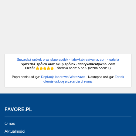
Sprzedaż spółek oraz skup spółek - fabrykakreatywna. com - galeria
Sprzedaż spółek oraz skup spółek - fabrykakreatywna. com
Oceń:
- średnia ocen:
5
na
5
(liczba ocen:
1
)
Poprzednia usługa:
Depilacja laserowa Warszawa
Następna usługa:
Tartak
oferuje usługę przetarcia drewna.
FAVORE.PL
O nas
Aktualności