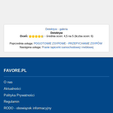
Detektyw - galeria
Detektyw
Oceń:
- średnia ocen:
4,5
na
5
(liczba ocen:
6
)
Poprzednia usługa:
POGOTOWIE ZSYPOWE - PRZEPYCHANIE ZSYPÓW
Następna usługa:
Pranie tapicerki samochodowej i meblowej
FAVORE.PL
O nas
Aktualności
Polityka Prywatności
Regulamin
RODO - obowiązek informacyjny