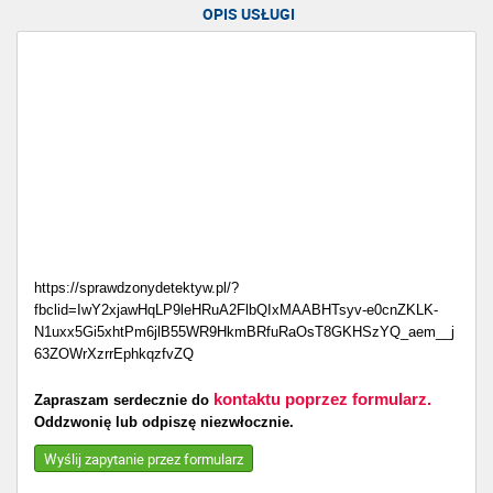
OPIS USŁUGI
https://sprawdzonydetektyw.pl/?
fbclid=IwY2xjawHqLP9leHRuA2FlbQIxMAABHTsyv-e0cnZKLK-
N1uxx5Gi5xhtPm6jlB55WR9HkmBRfuRaOsT8GKHSzYQ_aem__j
63ZOWrXzrrEphkqzfvZQ
kontaktu poprzez formularz.
Zapraszam serdecznie do
Oddzwonię lub odpiszę niezwłocznie.
Wyślij zapytanie przez formularz