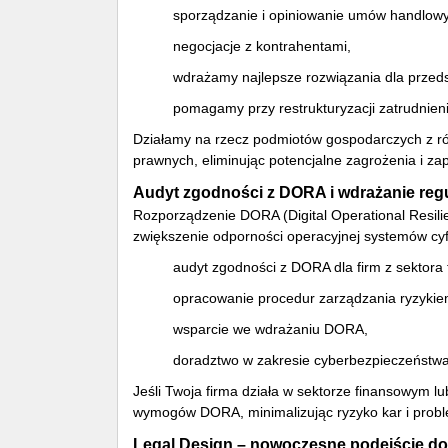
sporządzanie i opiniowanie umów handlowyc
negocjacje z kontrahentami,
wdrażamy najlepsze rozwiązania dla przeds
pomagamy przy restrukturyzacji zatrudnien
Działamy na rzecz podmiotów gospodarczych z r
prawnych, eliminując potencjalne zagrożenia i z
Audyt zgodności z DORA i wdrażanie regu
Rozporządzenie DORA (Digital Operational Resilie
zwiększenie odporności operacyjnej systemów cyf
audyt zgodności z DORA dla firm z sektor
opracowanie procedur zarządzania ryzykie
wsparcie we wdrażaniu DORA,
doradztwo w zakresie cyberbezpieczeństwa
Jeśli Twoja firma działa w sektorze finansowym 
wymogów DORA, minimalizując ryzyko kar i prob
Legal Design – nowoczesne podejście d