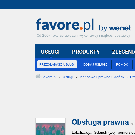
Od 2007 roku sprawdzeni wykonawcy i najlepsi dostawcy
USŁUGI
PRODUKTY
ZLECENI
PRZEGLĄDASZ USŁUGI
DODAJ USŁUGĘ
POMOC
Favore.pl
›
Usługi
›
Finansowe i prawne Gdańsk
›
Pr
Obsługa prawna
nr
Lokalizacja: Gdańsk (woj. pomorski