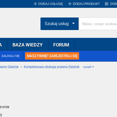
DODAJ USŁUGĘ
DODAJ PRODUKT
DOD
Szukaj usług
A
BAZA WIEDZY
FORUM
MASZ FIRMĘ? ZAREJESTRUJ SIĘ
ZALOGUJ SIĘ
awne Gdańsk
›
Kompleksowa obsługa prawna Gdańsk
rozwiń
 510708
e)