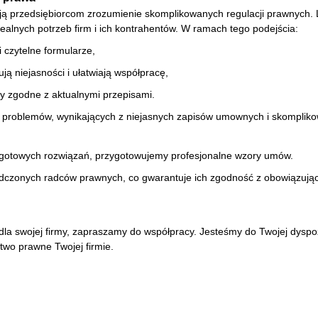
 przedsiębiorcom zrozumienie skomplikowanych regulacji prawnych. Le
alnych potrzeb firm i ich kontrahentów. W ramach tego podejścia:
 czytelne formularze,
ją niejasności i ułatwiają współpracę,
y zgodne z aktualnymi przepisami.
ć problemów, wynikających z niejasnych zapisów umownych i skomplik
 i gotowych rozwiązań, przygotowujemy profesjonalne wzory umów.
czonych radców prawnych, co gwarantuje ich zgodność z obowiązują
ej dla swojej firmy, zapraszamy do współpracy. Jesteśmy do Twojej dy
two prawne Twojej firmie.