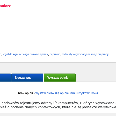
mularz.
e
,
legal design
,
obsługa prawna spółek
,
ai prawo
,
rodo
,
dyskryminacja w miejscu pracy
Negatywne
Wystaw opinię
brak opinii -
wystaw pierwszą opinię temu użytkownikowi
sługodawców rejestrujemy adresy IP komputerów, z których wystawiane s
wnież o podanie danych kontaktowych, które nie są jednakże weryfikow