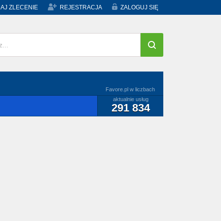
AJ ZLECENIE
REJESTRACJA
ZALOGUJ SIĘ
Favore.pl w liczbach
aktualnie usług
291 834