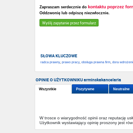
kontaktu poprzez for
Zapraszam serdecznie do
Oddzwonię lub odpiszę niezwłocznie.
Wyślij zapytanie przez formularz
SŁOWA KLUCZOWE
radca prawny
,
prawo pracy
,
obsługa prawna firm
,
dora wdrożeni
OPINIE O UŻYTKOWNIKU arminskakancelaria
Wszystkie
Pozytywne
Neutralne
W trosce o wiarygodność opinii oraz reputację u
Użytkownik wystawiający opinię proszony jest ró