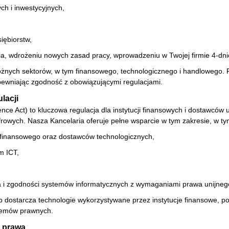
h i inwestycyjnych,
iębiorstw,
ia, wdrożeniu nowych zasad pracy, wprowadzeniu w Twojej firmie 4-dn
óżnych sektorów, w tym finansowego, technologicznego i handlowego.
apewniając zgodność z obowiązującymi regulacjami.
lacji
nce Act) to kluczowa regulacja dla instytucji finansowych i dostawców 
rowych. Nasza Kancelaria oferuje pełne wsparcie w tym zakresie, w ty
a finansowego oraz dostawców technologicznych,
m ICT,
 i zgodności systemów informatycznych z wymaganiami prawa unijneg
lub dostarcza technologie wykorzystywane przez instytucje finansowe, 
lemów prawnych.
o prawa