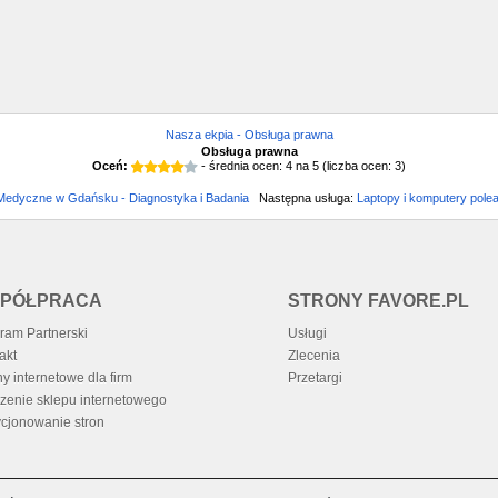
Nasza ekpia - Obsługa prawna
Obsługa prawna
Oceń:
- średnia ocen:
4
na
5
(liczba ocen:
3
)
 Medyczne w Gdańsku - Diagnostyka i Badania
Następna usługa:
Laptopy i komputery pole
PÓŁPRACA
STRONY FAVORE.PL
ram Partnerski
Usługi
akt
Zlecenia
ny internetowe dla firm
Przetargi
zenie sklepu internetowego
cjonowanie stron