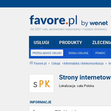
Od 2007 roku sprawdzeni wykonawcy i najlepsi dostawcy
USŁUGI
PRODUKTY
ZLECENI
PRZEGLĄDASZ USŁUGI
DODAJ USŁUGĘ
POMOC
Favore.pl
›
Usługi
›
Informatyka i telekomunikacja
›
I
Strony interneto
Lokalizacja: cała Polska
INFORMACJE