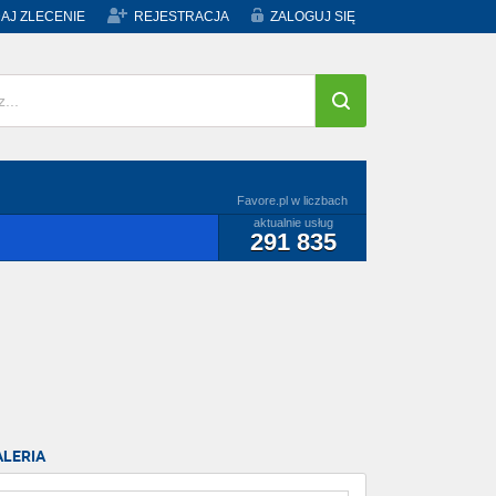
AJ ZLECENIE
REJESTRACJA
ZALOGUJ SIĘ
Favore.pl w liczbach
aktualnie usług
291 835
ALERIA