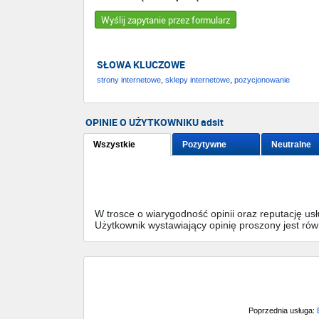
Wyślij zapytanie przez formularz
SŁOWA KLUCZOWE
strony internetowe
,
sklepy internetowe
,
pozycjonowanie
OPINIE O UŻYTKOWNIKU adsit
Wszystkie
Pozytywne
Neutralne
W trosce o wiarygodność opinii oraz reputację u
Użytkownik wystawiający opinię proszony jest ró
Poprzednia usługa: