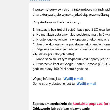
Tworzymy serwisy i strony internetowe na indywi
charakteryzują się wysoką jakością, przemyślaną
Przykładowe wdrożenie i ceny:
1.
Instalacja bez treści i zdjęć, bazy pod SEO oraz b
2.
Po instalacji ustalamy jakie podstrony mają być włą
3.
 Proste logo 
wykonujemy w oparciu o rekomendacje l
4. Treści wykonujemy na podstawie rekomendacji oraz 
5. Zdjęcia z banku zdjęć lub bezpośrednio od zleceni
kilkudziesięciu złotych netto).
6. Mapa serwisu. W tym wypadku koszt oparty jest o 
7. Utworzenie kont w Google Search Console (GSC), G
godzinę pracy 100 PLN netto / godzinę.
Więcej informacji tu:
Wyślij e-mail
Demo strony dostępne jest tu:
Wyślij e-mail
kontaktu poprzez for
Zapraszam serdecznie do
Oddzwonię lub odpiszę niezwłocznie.