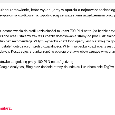
dulane zamówienie, które wykonujemy w oparciu o najnowsze technologi
 ergonomią użytkowania, zgodnością ze wszystkimi urządzeniami oraz 
ez dostosowania do profilu działalności to koszt 700 PLN netto (do będzie cz
czone oraz ustalamy zakres i koszty dostosowania strony do profilu działalno
ub bez rekomendacji. W tym wypadku koszt logo oparty jest o stawkę za god
ustaleń dotyczących profilu działalności. W tym wypadku koszt oparty jest 
odawcy. Koszt zdjęć z banku zdjęć w oparciu o stawki obowiązujące w wybran
stawkę za godzinę pracy 100 PLN netto / godzinę.
oogle Analytics, Bing oraz dodanie strony do indeksu i uruchomienie Tag'ów
mularz.