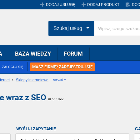
DODAJ USŁUGĘ
DODAJ PRODUKT
DOD
Szukaj usług
A
BAZA WIEDZY
FORUM
MASZ FIRMĘ? ZAREJESTRUJ SIĘ
ZALOGUJ SIĘ
nternet
›
Sklepy internetowe
rozwiń
we wraz z SEO
nr 511092
WYŚLIJ ZAPYTANIE
G