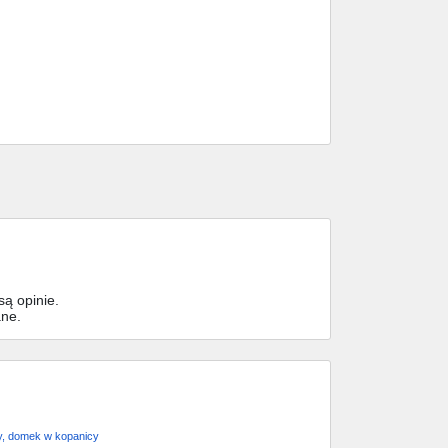
ą opinie.
ane.
y, domek w kopanicy