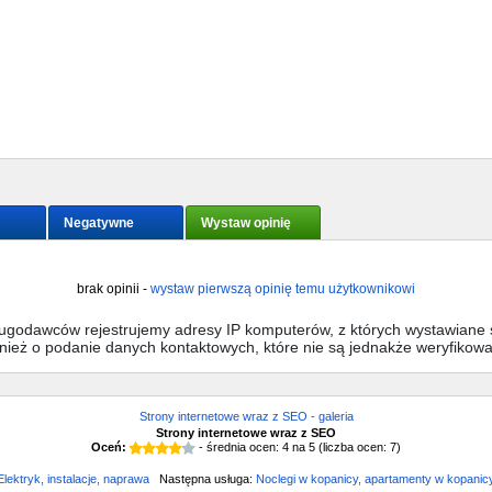
Negatywne
Wystaw opinię
brak opinii -
wystaw pierwszą opinię temu użytkownikowi
sługodawców rejestrujemy adresy IP komputerów, z których wystawiane s
wnież o podanie danych kontaktowych, które nie są jednakże weryfikow
Strony internetowe wraz z SEO - galeria
Strony internetowe wraz z SEO
Oceń:
- średnia ocen:
4
na
5
(liczba ocen:
7
)
Elektryk, instalacje, naprawa
Następna usługa:
Noclegi w kopanicy, apartamenty w kopanic