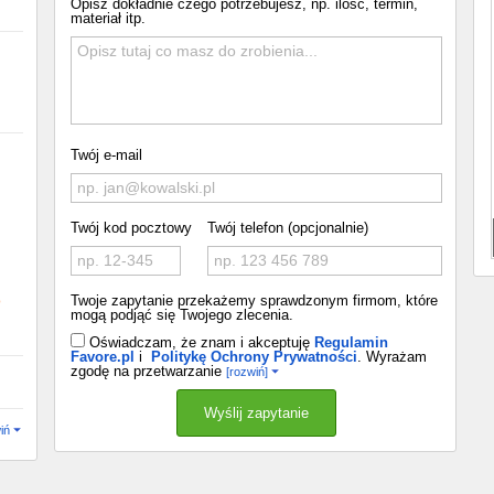
Opisz dokładnie czego potrzebujesz, np. ilość, termin,
materiał itp.
Twój e-mail
Twój kod pocztowy
Twój telefon (opcjonalnie)
o
Twoje zapytanie przekażemy sprawdzonym firmom, które
mogą podjąć się Twojego zlecenia.
Oświadczam, że znam i akceptuję
Regulamin
Favore.pl
i
Politykę Ochrony Prywatności
. Wyrażam
zgodę na przetwarzanie
[rozwiń]
iń