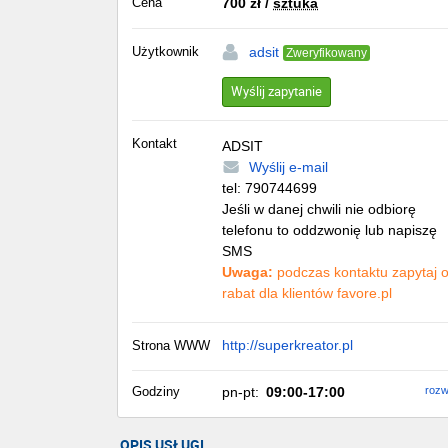
Cena
700
zł
/
sztuka
Użytkownik
adsit
Zweryfikowany
Wyślij zapytanie
Kontakt
ADSIT
Wyślij e-mail
tel:
790744699
Jeśli w danej chwili nie odbiorę
telefonu to oddzwonię lub napiszę
SMS
Uwaga:
podczas kontaktu zapytaj 
rabat dla klientów favore.pl
http://superkreator.pl
Strona WWW
Godziny
pn-pt:
09:00-17:00
rozw
OPIS USŁUGI