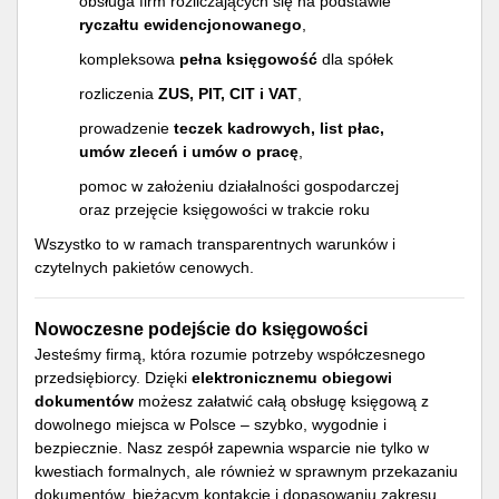
obsługa firm rozliczających się na podstawie
ryczałtu ewidencjonowanego
,
kompleksowa
pełna księgowość
dla spółek
rozliczenia
ZUS, PIT, CIT i VAT
,
prowadzenie
teczek kadrowych, list płac,
umów zleceń i umów o pracę
,
pomoc w założeniu działalności gospodarczej
oraz przejęcie księgowości w trakcie roku
Wszystko to w ramach transparentnych warunków i
czytelnych pakietów cenowych.
Nowoczesne podejście do księgowości
Jesteśmy firmą, która rozumie potrzeby współczesnego
przedsiębiorcy. Dzięki
elektronicznemu obiegowi
dokumentów
możesz załatwić całą obsługę księgową z
dowolnego miejsca w Polsce – szybko, wygodnie i
bezpiecznie. Nasz zespół zapewnia wsparcie nie tylko w
kwestiach formalnych, ale również w sprawnym przekazaniu
dokumentów, bieżącym kontakcie i dopasowaniu zakresu