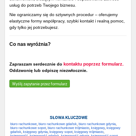
usług do potrzeb Twojego biznesu.
Nie ograniczamy się do sztywnych procedur – oferujemy
elastyczne formy współpracy, szybki kontakt i realną pomoc,
gdy tylko jej potrzebujesz.
Co nas wyróżnia?
Zapraszam serdecznie do
kontaktu poprzez formularz.
Oddzwonię lub odpiszę niezwłocznie.
Wyślij zapytanie przez formularz
SŁOWA KLUCZOWE
biuro rachunkowe
,
biuro rachunkowe gdańsk
,
biuro rachunkowe gdynia
,
biuro rachunkowe sopot
,
biuro rachunkowe trójmiasto
,
księgowy
,
księgowy
gdańsk
,
księgowy gdynia
,
księgowy sopot
,
księgowy trójmiasto
,
księgowość
,
księgowość gdańsk
,
księgowość gdynia
,
księgowość sopot
,