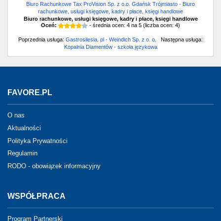
Biuro Rachunkowe Tax ProVision Sp. z o.o. Gdańsk Trójmiasto - Biuro
rachunkowe, usługi księgowe, kadry i płace, księgi handlowe
Biuro rachunkowe, usługi księgowe, kadry i płace, księgi handlowe
Oceń:
- średnia ocen:
4
na
5
(liczba ocen:
4
)
Poprzednia usługa:
Gastrosilesia. pl - Weindich Sp. z o. o.
Następna usługa:
Kopalnia Diamentów - szkoła językowa
FAVORE.PL
O nas
Aktualności
Polityka Prywatności
Regulamin
RODO - obowiązek informacyjny
WSPÓŁPRACA
Program Partnerski