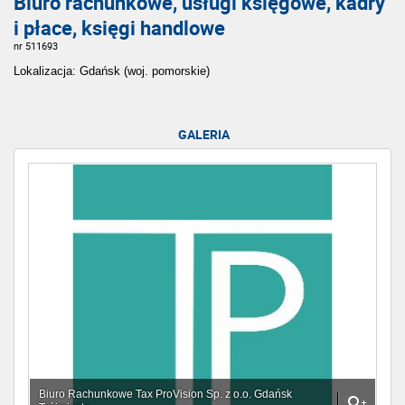
Biuro rachunkowe, usługi księgowe, kadry
i płace, księgi handlowe
nr 511693
Lokalizacja: Gdańsk (woj. pomorskie)
GALERIA
Biuro Rachunkowe Tax ProVision Sp. z o.o. Gdańsk