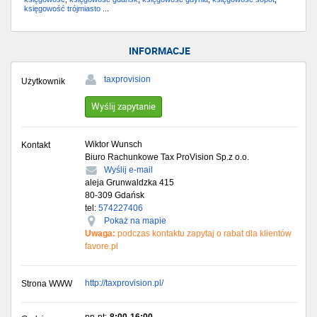
księgowość trójmiasto
...
INFORMACJE
taxprovision
Użytkownik
Wyślij zapytanie
Wiktor Wunsch
Kontakt
Biuro Rachunkowe Tax ProVision Sp.z o.o.
Wyślij e-mail
aleja Grunwaldzka 415
80-309
Gdańsk
tel:
574227406
Pokaż na mapie
Uwaga:
podczas kontaktu zapytaj o rabat dla klientów
favore.pl
http://taxprovision.pl/
Strona WWW
pn-pt:
8:00-16:00