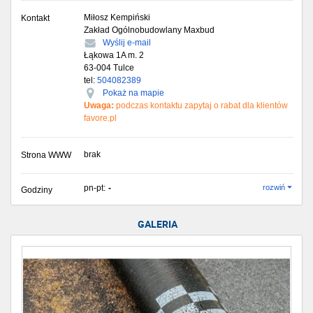
Miłosz Kempiński
Kontakt
Zakład Ogólnobudowlany Maxbud
Wyślij e-mail
Łąkowa 1A m. 2
63-004
Tulce
tel:
504082389
Pokaż na mapie
Uwaga:
podczas kontaktu zapytaj o rabat dla klientów
favore.pl
brak
Strona WWW
pn-pt:
-
rozwiń
Godziny
GALERIA