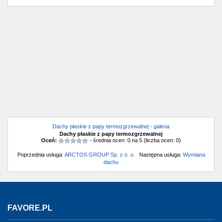
Dachy płaskie z papy termozgrzewalnej - galeria
Dachy płaskie z papy termozgrzewalnej
Oceń:
- średnia ocen:
0
na
5
(liczba ocen:
0
)
Poprzednia usługa:
ARCTOS GROUP Sp. z o. o.
Następna usługa:
Wymiana
dachu
FAVORE.PL