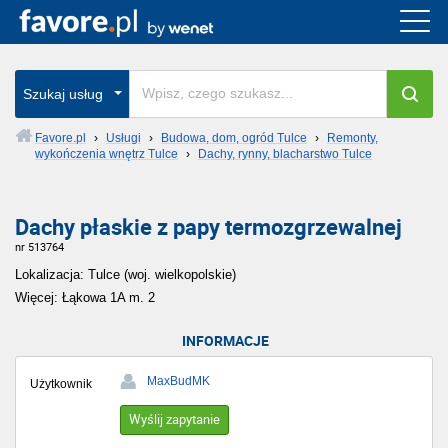
Szukaj usług
Favore.pl
›
Usługi
›
Budowa, dom, ogród Tulce
›
Remonty,
wykończenia wnętrz Tulce
›
Dachy, rynny, blacharstwo Tulce
Dachy płaskie z papy termozgrzewalnej
nr 513764
Lokalizacja: Tulce (woj. wielkopolskie)
Więcej: Łąkowa 1A m. 2
INFORMACJE
MaxBudMK
Użytkownik
Wyślij zapytanie