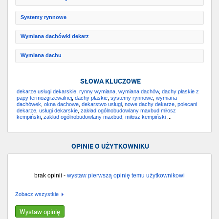
Systemy rynnowe
Wymiana dachówki dekarz
Wymiana dachu
SŁOWA KLUCZOWE
dekarze usługi dekarskie
,
rynny wymiana
,
wymiana dachów
,
dachy płaskie z
papy termozgrzewalnej
,
dachy płaskie
,
systemy rynnowe
,
wymiana
dachówek
,
okna dachowe
,
dekarstwo usługi
,
nowe dachy dekarze
,
polecani
dekarze
,
usługi dekarskie
,
zakład ogólnobudowlany maxbud miłosz
kempiński
,
zakład ogólnobudowlany maxbud
,
miłosz kempiński
...
OPINIE O UŻYTKOWNIKU
brak opinii -
wystaw pierwszą opinię temu użytkownikowi
Zobacz wszystkie
Wystaw opinię