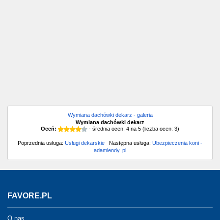
Wymiana dachówki dekarz - galeria
Wymiana dachówki dekarz
Oceń:
- średnia ocen:
4
na
5
(liczba ocen:
3
)
Poprzednia usługa:
Usługi dekarskie
Następna usługa:
Ubezpieczenia koni -
adamlendy. pl
FAVORE.PL
O nas