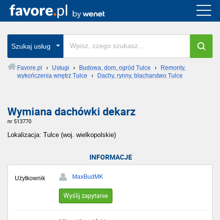
Szukaj usług
Favore.pl
›
Usługi
›
Budowa, dom, ogród Tulce
›
Remonty,
wykończenia wnętrz Tulce
›
Dachy, rynny, blacharstwo Tulce
Wymiana dachówki dekarz
nr 513770
Lokalizacja: Tulce (woj. wielkopolskie)
INFORMACJE
MaxBudMK
Użytkownik
Wyślij zapytanie