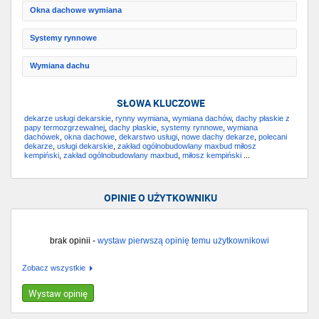
Okna dachowe wymiana
Systemy rynnowe
Wymiana dachu
SŁOWA KLUCZOWE
dekarze usługi dekarskie
,
rynny wymiana
,
wymiana dachów
,
dachy płaskie z
papy termozgrzewalnej
,
dachy płaskie
,
systemy rynnowe
,
wymiana
dachówek
,
okna dachowe
,
dekarstwo usługi
,
nowe dachy dekarze
,
polecani
dekarze
,
usługi dekarskie
,
zakład ogólnobudowlany maxbud miłosz
kempiński
,
zakład ogólnobudowlany maxbud
,
miłosz kempiński
...
OPINIE O UŻYTKOWNIKU
brak opinii -
wystaw pierwszą opinię temu użytkownikowi
Zobacz wszystkie
Wystaw opinię