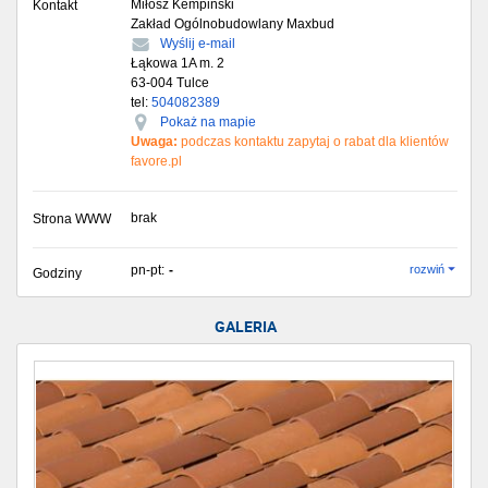
Miłosz Kempiński
Kontakt
Zakład Ogólnobudowlany Maxbud
Wyślij e-mail
Łąkowa 1A m. 2
63-004
Tulce
tel:
504082389
Pokaż na mapie
Uwaga:
podczas kontaktu zapytaj o rabat dla klientów
favore.pl
brak
Strona WWW
pn-pt:
-
rozwiń
Godziny
GALERIA