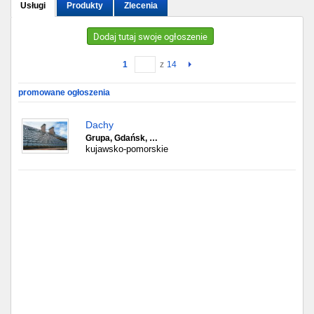
Usługi
Produkty
Zlecenia
Gdańsk
Dodaj tutaj swoje ogłoszenie
Chorzów
1
z
14
Lublin
promowane ogłoszenia
Bydgoszcz
Dachy
Grupa, Gdańsk, …
kujawsko-pomorskie
Rzeszów
Gdynia
Gliwice
Białystok
Kielce