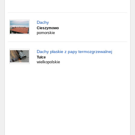
Częstochowa
Toruń
Dachy
Cieszymowo
Olsztyn
pomorskie
Sosnowiec
Dachy płaskie z papy termozgrzewalnej
Opole
Tulce
wielkopolskie
Tarnów
Radom
Bytom
Tychy