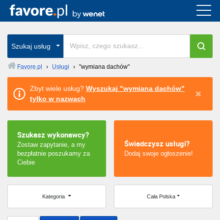
Cała Polska
wszystkie w całym kraju
Szukaj usług
Favore.pl
›
Usługi
›
"wymiana dachów"
Warszawa
Zbyt wiele usług?
Wyszukaj "wymiana dachów"
tylko w nazwach
Wrocław
Kraków
Szukasz wykonawcy?
Świadczysz usługi?
Zostaw zapytanie, a my
Poznań
bezpłatnie poszukamy za
Dodaj swoje ogłoszenie!
Ciebie
Łódź
Katowice
Kategoria
Cała Polska
Szczecin