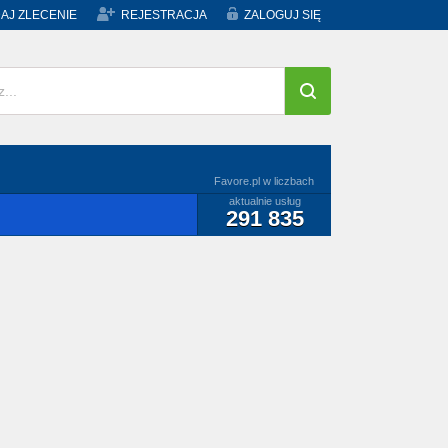
AJ ZLECENIE
REJESTRACJA
ZALOGUJ SIĘ
Favore.pl w liczbach
aktualnie usług
291 835