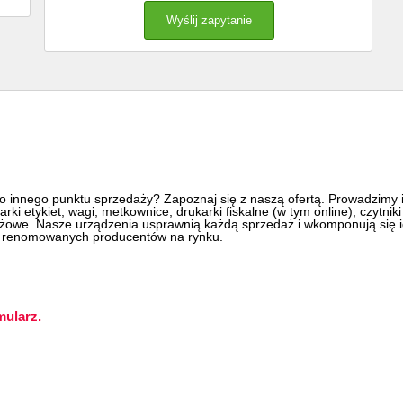
o innego punktu sprzedaży? Zapoznaj się z naszą ofertą. Prowadzimy int
karki etykiet, wagi, metkownice, drukarki fiskalne (w tym online), czytn
owe. Nasze urządzenia usprawnią każdą sprzedaż i wkomponują się id
ia renomowanych producentów na rynku.
mularz.