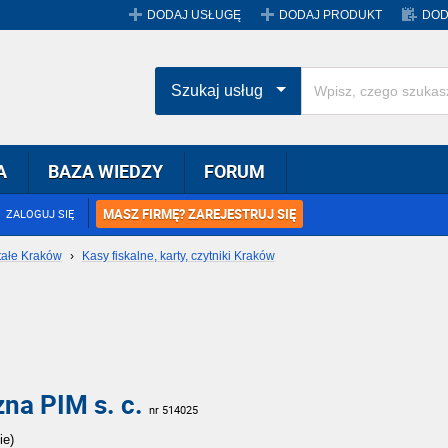
DODAJ USŁUGĘ
DODAJ PRODUKT
DOD
Szukaj usług
A
BAZA WIEDZY
FORUM
MASZ FIRMĘ? ZAREJESTRUJ SIĘ
ZALOGUJ SIĘ
tałe Kraków
›
Kasy fiskalne, karty, czytniki Kraków
zna PIM s. c.
nr 514025
ie)