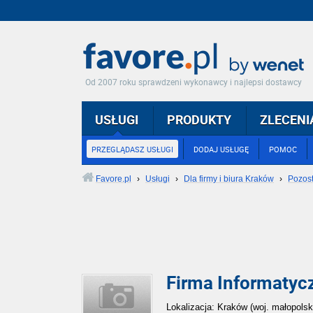
Od 2007 roku sprawdzeni wykonawcy i najlepsi dostawcy
USŁUGI
PRODUKTY
ZLECENI
PRZEGLĄDASZ USŁUGI
DODAJ USŁUGĘ
POMOC
Favore.pl
›
Usługi
›
Dla firmy i biura Kraków
›
Pozos
Firma Informatyc
Lokalizacja: Kraków (woj. małopolsk