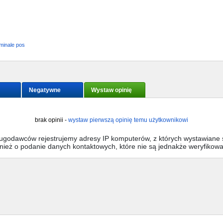
minale pos
Negatywne
Wystaw opinię
brak opinii -
wystaw pierwszą opinię temu użytkownikowi
sługodawców rejestrujemy adresy IP komputerów, z których wystawiane s
wnież o podanie danych kontaktowych, które nie są jednakże weryfikow