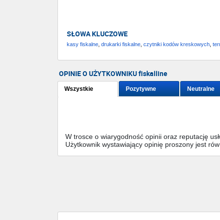
SŁOWA KLUCZOWE
kasy fiskalne
,
drukarki fiskalne
,
czytniki kodów kreskowych
,
ter
OPINIE O UŻYTKOWNIKU fiskalline
Wszystkie
Pozytywne
Neutralne
W trosce o wiarygodność opinii oraz reputację u
Użytkownik wystawiający opinię proszony jest ró