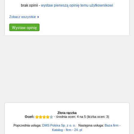
brak opinii -
wystaw pierwszą opinię temu użytkownikowi
Zobacz wszystkie
Wystaw opinię
Złota rączka
Oceń:
- średnia ocen:
4
na
5
(liczba ocen:
3
)
Poprzednia usługa:
DMS Polska Sp. z o. o.
Następna usługa:
Baza firm -
Katalog - firm - 24. pl