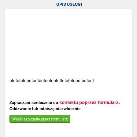
OPIS USŁUGI
efefefefeeefeefeefeefeefeffefefefeeefeefeef
kontaktu poprzez formularz.
Zapraszam serdecznie do
Oddzwonię lub odpiszę niezwłocznie.
Wyślij zapytanie przez formularz