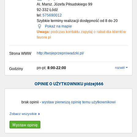
Al. Marsz. Józefa Piłsudskiego 99
92-332
Łódź
tel:
575690012
Szybkie terminy realizacji dostępność od 8 do 20
Pokaż na mapie
Uwaga:
podczas kontaktu zapytaj o rabat dla klientów
favore.pl
http://twojeprzeprowadzki.pl/
Strona WWW
pn-pt:
8:00-22:00
rozwiń
Godziny
OPINIE O UŻYTKOWNIKU pidzej666
brak opinii -
wystaw pierwszą opinię temu użytkownikowi
Zobacz wszystkie
Wystaw opinię