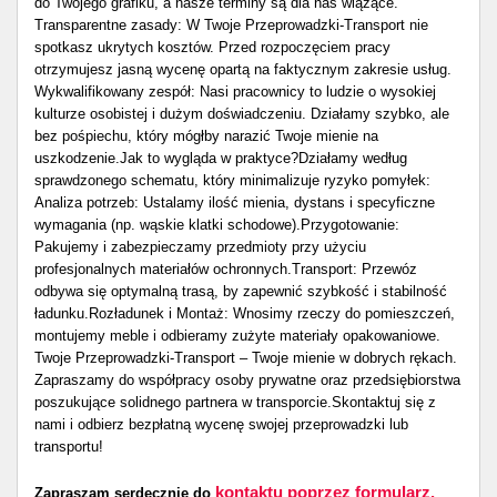
do Twojego grafiku, a nasze terminy są dla nas wiążące. ​
Transparentne zasady: W Twoje Przeprowadzki-Transport nie
spotkasz ukrytych kosztów. Przed rozpoczęciem pracy
otrzymujesz jasną wycenę opartą na faktycznym zakresie usług. ​
Wykwalifikowany zespół: Nasi pracownicy to ludzie o wysokiej
kulturze osobistej i dużym doświadczeniu. Działamy szybko, ale
bez pośpiechu, który mógłby narazić Twoje mienie na
uszkodzenie. ​Jak to wygląda w praktyce? ​Działamy według
sprawdzonego schematu, który minimalizuje ryzyko pomyłek: ​
Analiza potrzeb: Ustalamy ilość mienia, dystans i specyficzne
wymagania (np. wąskie klatki schodowe). ​Przygotowanie:
Pakujemy i zabezpieczamy przedmioty przy użyciu
profesjonalnych materiałów ochronnych. ​Transport: Przewóz
odbywa się optymalną trasą, by zapewnić szybkość i stabilność
ładunku. ​Rozładunek i Montaż: Wnosimy rzeczy do pomieszczeń,
montujemy meble i odbieramy zużyte materiały opakowaniowe. ​
Twoje Przeprowadzki-Transport – Twoje mienie w dobrych rękach.
Zapraszamy do współpracy osoby prywatne oraz przedsiębiorstwa
poszukujące solidnego partnera w transporcie. ​Skontaktuj się z
nami i odbierz bezpłatną wycenę swojej przeprowadzki lub
transportu!
kontaktu poprzez formularz.
Zapraszam serdecznie do