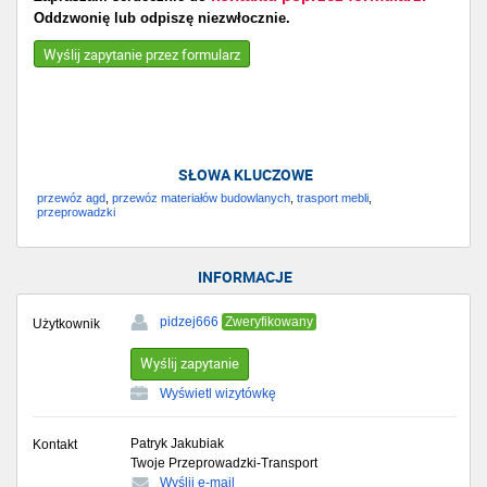
Oddzwonię lub odpiszę niezwłocznie.
Wyślij zapytanie przez formularz
SŁOWA KLUCZOWE
przewóz agd
,
przewóz materiałów budowlanych
,
trasport mebli
,
przeprowadzki
INFORMACJE
pidzej666
Zweryfikowany
Użytkownik
Wyślij zapytanie
Wyświetl wizytówkę
Patryk Jakubiak
Kontakt
Twoje Przeprowadzki-Transport
Wyślij e-mail