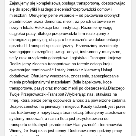
Zajmujemy się kompleksową obsługą transportową, dostosowując
się do specyfiki każdego zlecenia: ​Przeprowadzki domów i
mieszkań: Oferujemy pełne wsparcie – od pakowania drobnych
przedmiotów, przez demontaż mebli, aż po ich ustawienie w
nowym lokalu. ​Relokacje biur i instytucji: Rozumiemy wagę
ciągłości pracy, dlatego przeprowadzki firm realizujemy z
chirurgiczną precyzją, dbając o bezpieczeństwo dokumentacji i
sprzętu IT. ​Transport specjalistyczny: Przewozimy przedmioty
wymagające szczególnej uwagi: antyki, instrumenty muzyczne,
sejfy oraz urządzenia gabarytowe. ​Logistyka i Transport krajowy:
Realizujemy zlecenia transportowe na terenie całego kraju,
gwarantując terminowość i stały kontakt z kierowcą. ​Usługi
dodatkowe: Oferujemy wnoszenie, znoszenie, zabezpieczanie
mienia profesjonalnymi materiałami (folie bąbelkowe, koce
transportowe, pasy) oraz montaż mebli po dostarczeniu. ​Dlaczego
Twoje Przeprowadzki-Transport? ​Wybierając nas, stawiasz na
firmę, która bierze pełną odpowiedzialność za powierzone zadania. ​
Bezpieczeństwo na pierwszym miejscu: Każdy ładunek jest przez
nas traktowany z najwyższą starannością. Stosujemy atestowane
systemy mocowań, a nasza flota jest przystosowana do
transportu delikatnych przedmiotów. ​Elastyczność i terminowość:
Wiemy, że Twój czas jest cenny. Dostosowujemy godziny pracy