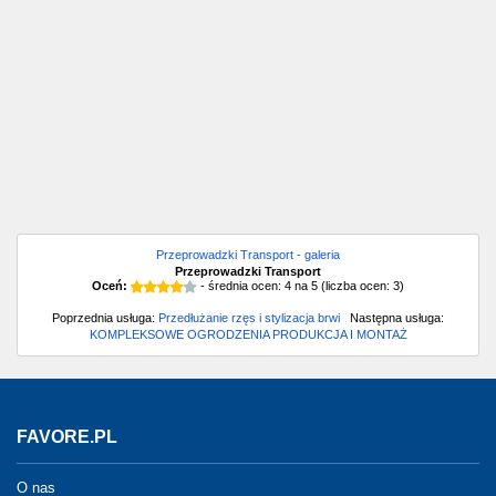
Przeprowadzki Transport - galeria
Przeprowadzki Transport
Oceń:
- średnia ocen:
4
na
5
(liczba ocen:
3
)
Poprzednia usługa:
Przedłużanie rzęs i stylizacja brwi
Następna usługa:
KOMPLEKSOWE OGRODZENIA PRODUKCJA I MONTAŻ
FAVORE.PL
O nas